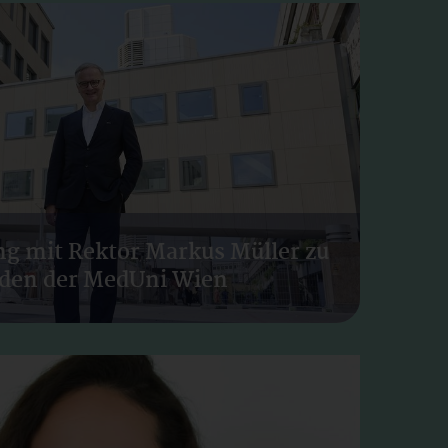
ng mit Rektor Markus Müller zu
den der MedUni Wien