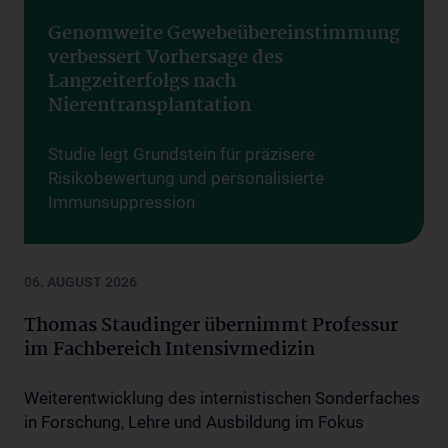
Genomweite Gewebeübereinstimmung
verbessert Vorhersage des
Langzeiterfolgs nach
Nierentransplantation
Studie legt Grundstein für präzisere
Risikobewertung und personalisierte
Immunsuppression
Exzellenz durch Innovation
06. AUGUST 2026
Thomas Staudinger übernimmt Professur
im Fachbereich Intensivmedizin
Weiterentwicklung des internistischen Sonderfaches
in Forschung, Lehre und Ausbildung im Fokus