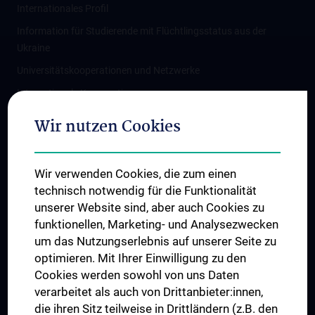
Internationales Profil
Information für Studierende mit Flüchtlingsstatus aus der
Ukraine
Universitätskooperationen und Netzwerke
Internationale Kooperationen
Adjunct Professorships
Wir nutzen Cookies
Student & Staff Exchange
Das KPJ der MedUni Wien
Wir verwenden Cookies, die zum einen
Graduiertentraining
technisch notwendig für die Funktionalität
Dual Career
unserer Website sind, aber auch Cookies zu
funktionellen, Marketing- und Analysezwecken
Trusted Reseach - Research Security - Foreign Interference
um das Nutzungserlebnis auf unserer Seite zu
UNESCO Lehrstuhl für Bioethik
optimieren. Mit Ihrer Einwilligung zu den
MUVI
Cookies werden sowohl von uns Daten
verarbeitet als auch von Drittanbieter:innen,
die ihren Sitz teilweise in Drittländern (z.B. den