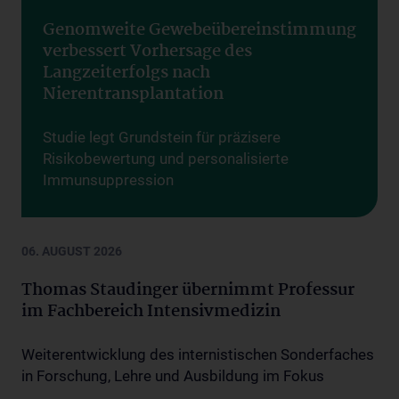
Genomweite Gewebeübereinstimmung
verbessert Vorhersage des
Langzeiterfolgs nach
Nierentransplantation
Studie legt Grundstein für präzisere
Risikobewertung und personalisierte
Immunsuppression
Exzellenz durch Innovation
06. AUGUST 2026
Thomas Staudinger übernimmt Professur
im Fachbereich Intensivmedizin
Weiterentwicklung des internistischen Sonderfaches
in Forschung, Lehre und Ausbildung im Fokus