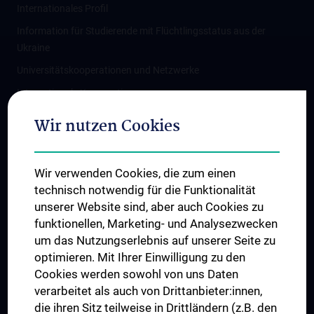
Internationales Profil
Information für Studierende mit Flüchtlingsstatus aus der
Ukraine
Universitätskooperationen und Netzwerke
Internationale Kooperationen
Adjunct Professorships
Wir nutzen Cookies
Student & Staff Exchange
Das KPJ der MedUni Wien
Wir verwenden Cookies, die zum einen
Graduiertentraining
technisch notwendig für die Funktionalität
Dual Career
unserer Website sind, aber auch Cookies zu
funktionellen, Marketing- und Analysezwecken
Trusted Reseach - Research Security - Foreign Interference
um das Nutzungserlebnis auf unserer Seite zu
UNESCO Lehrstuhl für Bioethik
optimieren. Mit Ihrer Einwilligung zu den
MUVI
Cookies werden sowohl von uns Daten
verarbeitet als auch von Drittanbieter:innen,
die ihren Sitz teilweise in Drittländern (z.B. den