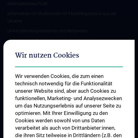
Internationales Profil
Information für Studierende mit Flüchtlingsstatus aus der
Ukraine
Universitätskooperationen und Netzwerke
Internationale Kooperationen
Adjunct Professorships
Wir nutzen Cookies
Student & Staff Exchange
Das KPJ der MedUni Wien
Wir verwenden Cookies, die zum einen
Graduiertentraining
technisch notwendig für die Funktionalität
Dual Career
unserer Website sind, aber auch Cookies zu
funktionellen, Marketing- und Analysezwecken
Trusted Reseach - Research Security - Foreign Interference
um das Nutzungserlebnis auf unserer Seite zu
UNESCO Lehrstuhl für Bioethik
optimieren. Mit Ihrer Einwilligung zu den
MUVI
Cookies werden sowohl von uns Daten
verarbeitet als auch von Drittanbieter:innen,
die ihren Sitz teilweise in Drittländern (z.B. den