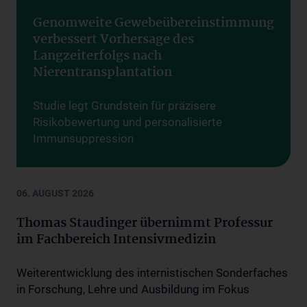
Genomweite Gewebeübereinstimmung
verbessert Vorhersage des
Langzeiterfolgs nach
Nierentransplantation
Studie legt Grundstein für präzisere
Risikobewertung und personalisierte
Immunsuppression
Exzellenz durch Innovation
06. AUGUST 2026
Thomas Staudinger übernimmt Professur
im Fachbereich Intensivmedizin
Weiterentwicklung des internistischen Sonderfaches
in Forschung, Lehre und Ausbildung im Fokus