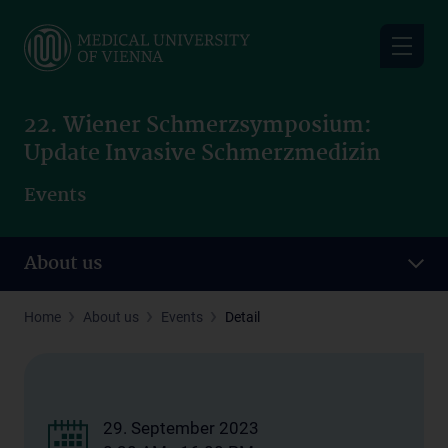
Skip
to
main
content
22. Wiener Schmerzsymposium:
Update Invasive Schmerzmedizin
Events
About us
Home
About us
Events
Detail
29. September 2023