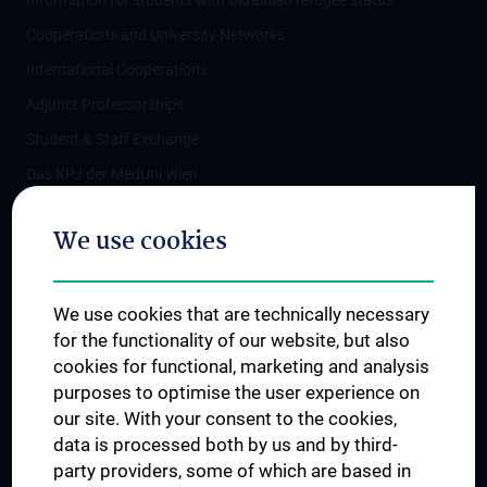
Information for students with Ukrainian refugee status
Cooperations and University Networks
International Cooperations
Adjunct Professorships
Student & Staff Exchange
Das KPJ der MedUni Wien
Postgraduate Trainings
We use cookies
Dual Career
Trusted Reseach - Research Security - Foreign Interference
We use cookies that are technically necessary
UNESCO Chair on Bioethics
for the functionality of our website, but also
MUVI
cookies for functional, marketing and analysis
purposes to optimise the user experience on
our site. With your consent to the cookies,
Connect with us
data is processed both by us and by third-
party providers, some of which are based in