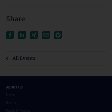
Share
All Events
ABOUT US
News
Events
Facts & Figures