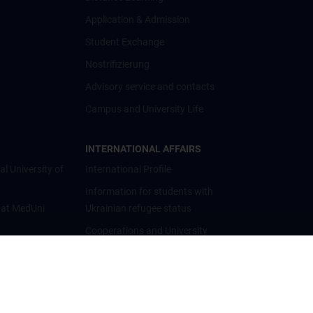
Application & Admission
Student Exchange
Nostrifizierung
Advisory service and contacts
Campus and University Life
INTERNATIONAL AFFAIRS
al University of
International Profile
Information for students with
 at MedUni
Ukrainian refugee status
Cooperations and University
Networks
International Cooperations
Adjunct Professorships