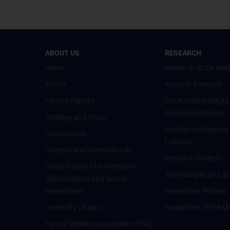
ABOUT US
RESEARCH
News
Research at the Med
Events
Areas of Research
Facts & Figures
Eric Kandel Institute
Precision Medicine
Strategy and Vision
Artificial Intelligen
Organisation
Learning
Campus and University Life
Research Projects
Contact points for victims of
Technologies and Se
discrimination and sexual
harassment
Researcher Profiles
University Library
Researcher of the M
Young Scientist Association (YSA)