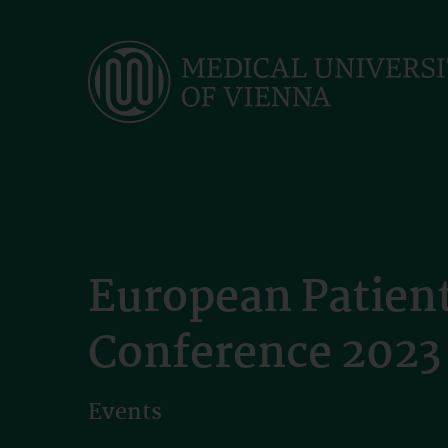
Skip
to
main
content
European Patien
Conference 2023
Events