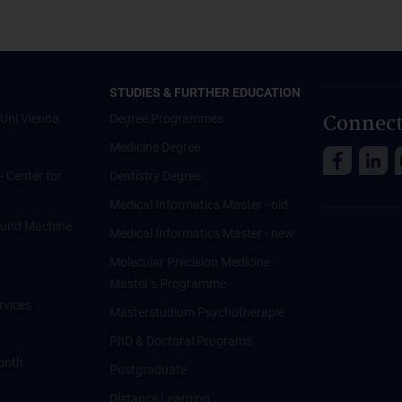
STUDIES & FURTHER EDUCATION
Connect
Uni Vienna
Degree Programmes
Medicine Degree
 - Center for
Dentistry Degree
Medical Informatics Master - old
ce und Machine
Medical Informatics Master - new
Molecular Precision Medicine
Master’s Programme
rvices
Masterstudium Psychotherapie
PhD & Doctoral Programs
onth
Postgraduate
Distance Learning