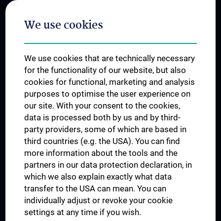
Postgraduate Trainings
We use cookies
Dual Career
Trusted Reseach - Research Security - Foreign Interference
We use cookies that are technically necessary
UNESCO Chair on Bioethics
for the functionality of our website, but also
MUVI
cookies for functional, marketing and analysis
purposes to optimise the user experience on
our site. With your consent to the cookies,
Connect with us
data is processed both by us and by third-
party providers, some of which are based in
third countries (e.g. the USA). You can find
more information about the tools and the
partners in our data protection declaration, in
which we also explain exactly what data
PRESSE
transfer to the USA can mean. You can
JOBS
individually adjust or revoke your cookie
MEDUNI SHOP
settings at any time if you wish.