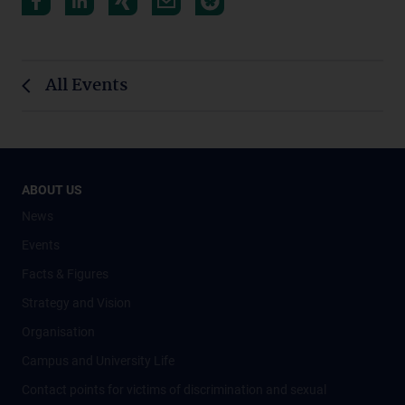
All Events
ABOUT US
News
Events
Facts & Figures
Strategy and Vision
Organisation
Campus and University Life
Contact points for victims of discrimination and sexual