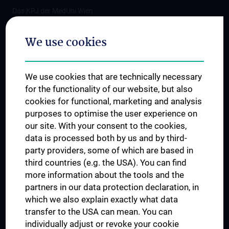
Das KPJ der MedUni Wien
Postgraduate Trainings
We use cookies
Dual Career
Trusted Reseach - Research Security - Foreign Interference
We use cookies that are technically necessary
UNESCO Chair on Bioethics
for the functionality of our website, but also
MUVI
cookies for functional, marketing and analysis
purposes to optimise the user experience on
our site. With your consent to the cookies,
Connect with us
data is processed both by us and by third-
party providers, some of which are based in
third countries (e.g. the USA). You can find
more information about the tools and the
partners in our data protection declaration, in
which we also explain exactly what data
PRESSE
transfer to the USA can mean. You can
JOBS
individually adjust or revoke your cookie