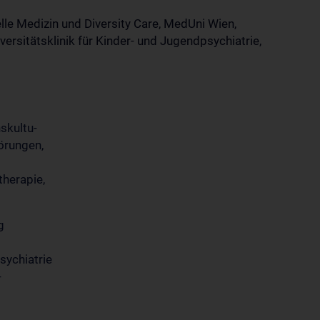
lle Medizin und Diversity Care, MedUni Wien,
versitätsklinik für Kinder- und Jugendpsychiatrie,
skultu-
törungen,
therapie,
ang
sychiatrie
-