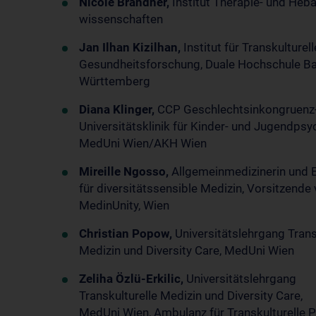
Nicole Brandner,
Institut Therapie- und He
wissenschaften
Jan Ilhan Kizilhan,
Institut für Transkulturel
Gesundheitsforschung, Duale Hochschule B
Württemberg
Diana Klinger,
CCP Geschlechtsinkongruenz
Universitätsklinik für Kinder- und Jugendpsyc
MedUni Wien/AKH Wien
Mireille Ngosso,
Allgemeinmedizinerin und 
für diversitätssensible Medizin, Vorsitzend
MedinUnity, Wien
Christian Popow,
Universitätslehrgang Trans
Medizin und Diversity Care, MedUni Wien
Zeliha Özlü-Erkilic,
Universitätslehrgang
Transkulturelle Medizin und Diversity Care,
MedUni Wien, Ambulanz für Transkulturelle P