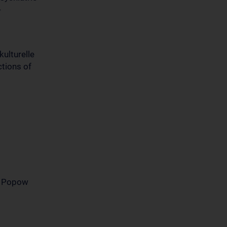
-
kulturelle
ctions of
an Popow