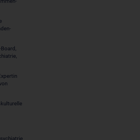
bammen-
le
aden-
-Board,
hiatrie,
Expertin
e von
kulturelle
sychiatrie