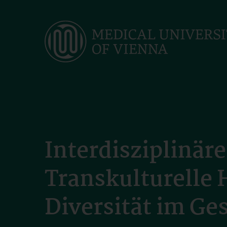
Skip
to
main
content
Interdisziplinä
Transkulturelle
Diversität im G