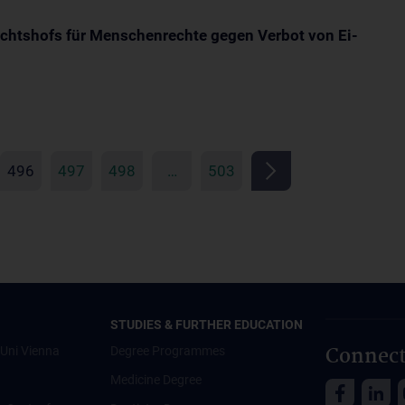
ichtshofs für Menschenrechte gegen Verbot von Ei-
496
497
498
…
503
STUDIES & FURTHER EDUCATION
Connect
Uni Vienna
Degree Programmes
Medicine Degree