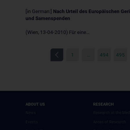
[in German:]
Nach Urteil des Europäischen Ger
und Samenspenden
(Wien, 13-04-2010) Für eine…
1
…
494
495
ABOUT US
RESEARCH
News
Research at the Med
Events
Areas of Research