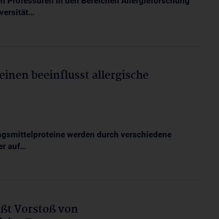
n Professuren in den Bereichen Allergieforschung
versität…
inen beeinflusst allergische
ngsmittelproteine werden durch verschiedene
er auf…
üßt Vorstoß von