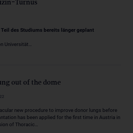
izin-Turnus
s Teil des Studiums bereits länger geplant
n Universität…
ung out of the dome
22
acular new procedure to improve donor lungs before
ntation has been applied for the first time in Austria in
ision of Thoracic…