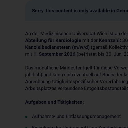
Sorry, this content is only available in Ger
An der Medizinischen Universität Wien ist an de
Abteilung für Kardiologie
mit der
Kennzahl:
302
Kanzleibediensteten (m/w/d)
(gemäß Kollektiv
mit
1. September 2026
(befristet bis 30. Juni 
Das monatliche Mindestentgelt für diese Verwen
jährlich) und kann sich eventuell auf Basis der k
Anrechnung tätigkeitsspezifischer Vorerfahrun
Arbeitsplatzes verbundene Entgeltsbestandteil
Aufgaben und Tätigkeiten:
Aufnahme- und Entlassungsmanagement
Einholung der Unterschrift von Sonderklasse