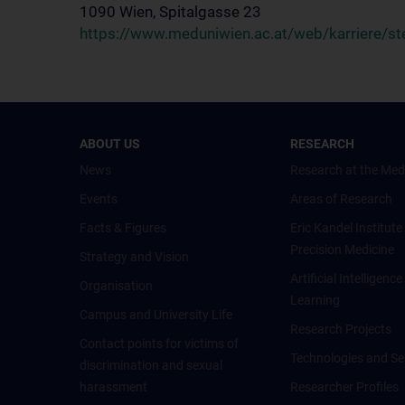
1090 Wien, Spitalgasse 23
https://www.meduniwien.ac.at/web/karriere/st
ABOUT US
RESEARCH
News
Research at the Med
Events
Areas of Research
Facts & Figures
Eric Kandel Institute
Precision Medicine
Strategy and Vision
Artificial Intelligen
Organisation
Learning
Campus and University Life
Research Projects
Contact points for victims of
Technologies and Se
discrimination and sexual
harassment
Researcher Profiles