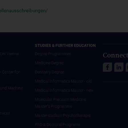
ellenausschreibungen/
STUDIES & FURTHER EDUCATION
Connect
Uni Vienna
Degree Programmes
Medicine Degree
 - Center for
Dentistry Degree
Medical Informatics Master - old
ce und Machine
Medical Informatics Master - new
Molecular Precision Medicine
Master’s Programme
rvices
Masterstudium Psychotherapie
PhD & Doctoral Programs