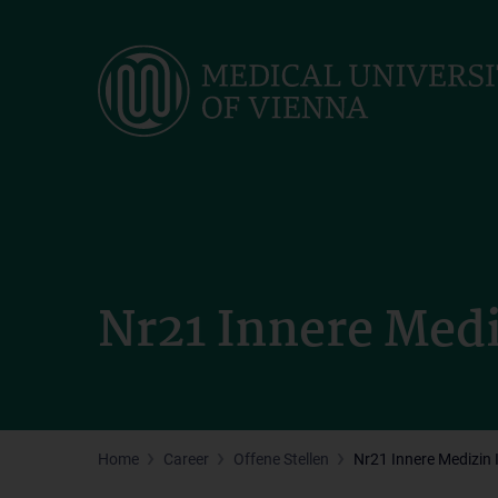
Skip
to
main
content
Nr21 Innere Medi
Home
Career
Offene Stellen
Nr21 Innere Medizin 