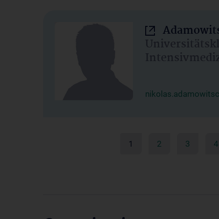
Adamowits
Universitätsk
Intensivmedi
nikolas.adamowits
1
2
3
4