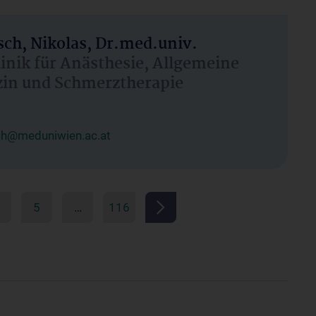
ch, Nikolas, Dr.med.univ.
linik für Anästhesie, Allgemeine
zin und Schmerztherapie
ch@meduniwien.ac.at
5
…
116