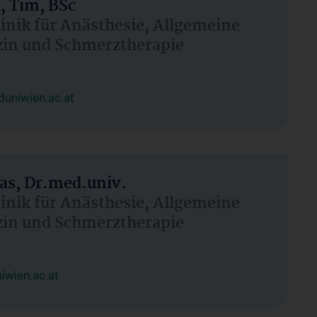
, Tim, BSc
linik für Anästhesie, Allgemeine
zin und Schmerztherapie
uniwien.ac.at
as, Dr.med.univ.
linik für Anästhesie, Allgemeine
zin und Schmerztherapie
wien.ac.at