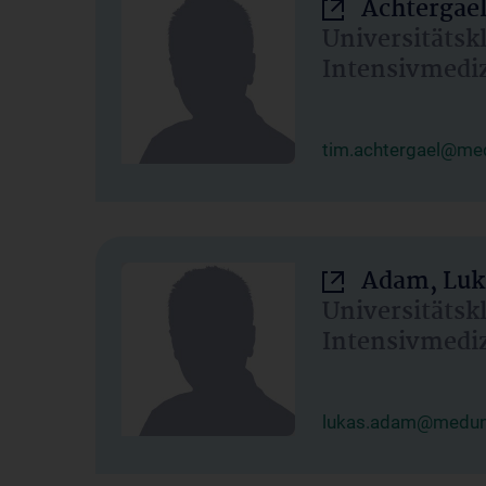
Achtergael
Universitätsk
Intensivmedi
tim.achtergael@med
Adam, Luk
Universitätsk
Intensivmedi
lukas.adam@meduni