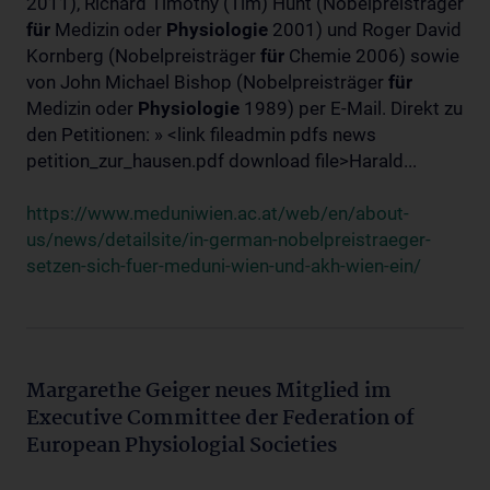
2011), Richard Timothy (Tim) Hunt (Nobelpreisträger
für
Medizin oder
Physiologie
2001) und Roger David
Kornberg (Nobelpreisträger
für
Chemie 2006) sowie
von John Michael Bishop (Nobelpreisträger
für
Medizin oder
Physiologie
1989) per E-Mail. Direkt zu
den Petitionen: » <link fileadmin pdfs news
petition_zur_hausen.pdf download file>Harald...
https://www.meduniwien.ac.at/web/en/about-
us/news/detailsite/in-german-nobelpreistraeger-
setzen-sich-fuer-meduni-wien-und-akh-wien-ein/
Margarethe Geiger neues Mitglied im
Executive Committee der Federation of
European Physiologial Societies