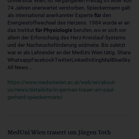
Universität Wien, ist vergangenen Freitag im Alter von
74 Jahren unerwartet verstorben. Spieckermann galt
als international anerkannter Experte
für
den
Energiestoffwechsel des Herzens. 1984 wurde er an
das Institut
für
Physiologie
berufen, wo er sich vor
allem der Erforschung des Herz-Kreislauf-Systems
und der Nachwuchsförderung widmete. Bis zuletzt
war er als Lehrender an der MedUni Wien tätig. Share
WhatsappFacebookTwitterLinkedInXingMailBlueSky
All News...
https://www.meduniwien.ac.at/web/en/about-
us/news/detailsite/in-german-trauer-um-paul-
gerhard-spieckermann/
MedUni Wien trauert um Jürgen Toth