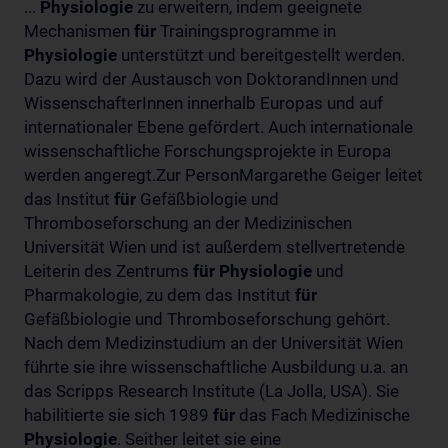
...
Physiologie
zu erweitern, indem geeignete
Mechanismen
für
Trainingsprogramme in
Physiologie
unterstützt und bereitgestellt werden.
Dazu wird der Austausch von DoktorandInnen und
WissenschafterInnen innerhalb Europas und auf
internationaler Ebene gefördert. Auch internationale
wissenschaftliche Forschungsprojekte in Europa
werden angeregt.Zur PersonMargarethe Geiger leitet
das Institut
für
Gefäßbiologie und
Thromboseforschung an der Medizinischen
Universität Wien und ist außerdem stellvertretende
Leiterin des Zentrums
für
Physiologie
und
Pharmakologie, zu dem das Institut
für
Gefäßbiologie und Thromboseforschung gehört.
Nach dem Medizinstudium an der Universität Wien
führte sie ihre wissenschaftliche Ausbildung u.a. an
das Scripps Research Institute (La Jolla, USA). Sie
habilitierte sie sich 1989
für
das Fach Medizinische
Physiologie
. Seither leitet sie eine