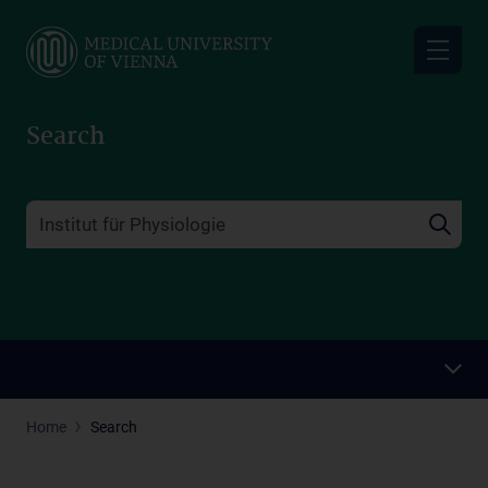
Skip
to
main
content
Search
Home
Search