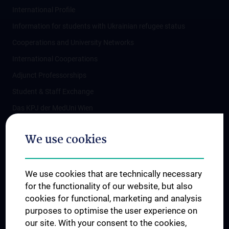
International Profile
Information for students with Ukrainian refugee status
Cooperations and University Networks
International Cooperations
Adjunct Professorships
Student & Staff Exchange
Das KPJ der MedUni Wien
Postgraduate Trainings
We use cookies
Dual Career
Trusted Reseach - Research Security - Foreign Interference
We use cookies that are technically necessary
UNESCO Chair on Bioethics
for the functionality of our website, but also
MUVI
cookies for functional, marketing and analysis
purposes to optimise the user experience on
our site. With your consent to the cookies,