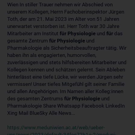
Wien In stiller Trauer nehmen wir Abschied von
unserem Kollegen, Herrn Fachoberinspektor Jürgen
Toth, der am 21. Mai 2023 im Alter von 51 Jahren
unerwartet verstorben ist. Herr Toth war 30 Jahre
Mitarbeiter am Institut
für
Physiologie
und
für
das
gesamte Zentrum
für
Physiologie
und
Pharmakologie als Sicherheitsbeauftragter tätig. Wir
haben ihn als engagierten, humorvollen,
zuverlässigen und stets hilfsbereiten Mitarbeiter und
Kollegen kennen und schätzen gelernt. Sein Ableben
hinterlässt eine tiefe Lücke, wir werden Jürgen sehr
vermissen! Unser tiefes Mitgefühl gilt seiner Familie
und allen Angehörigen. Im Namen aller Kolleg:innen
des gesamten Zentrums
für
Physiologie
und
Pharmakologie Share Whatsapp Facebook LinkedIn
Xing Mail BlueSky Alle News...
https://www.meduniwien.ac.at/web/ueber-
uns/news/2023/default-34fee72b1e-2/meduni-