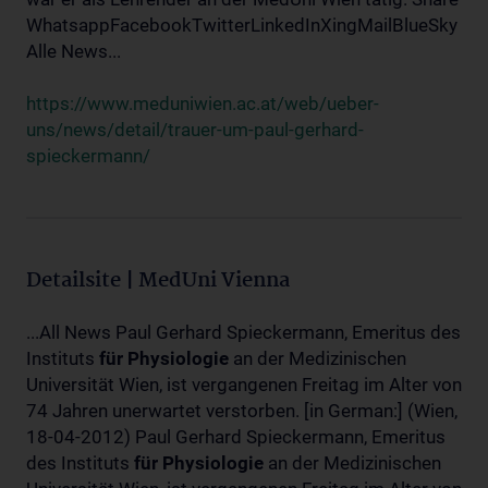
WhatsappFacebookTwitterLinkedInXingMailBlueSky
Alle News...
https://www.meduniwien.ac.at/web/ueber-
uns/news/detail/trauer-um-paul-gerhard-
spieckermann/
Detailsite | MedUni Vienna
...All News Paul Gerhard Spieckermann, Emeritus des
Instituts
für
Physiologie
an der Medizinischen
Universität Wien, ist vergangenen Freitag im Alter von
74 Jahren unerwartet verstorben. [in German:] (Wien,
18-04-2012) Paul Gerhard Spieckermann, Emeritus
des Instituts
für
Physiologie
an der Medizinischen