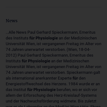
News
...Alle News Paul Gerhard Spieckermann, Emeritus
des Instituts
für
Physiologie
an der Medizinischen
Universität Wien, ist vergangenen Freitag im Alter von
74 Jahren unerwartet verstorben. (Wien, 18-04-
2012) Paul Gerhard Spieckermann, Emeritus des
Instituts
für
Physiologie
an der Medizinischen
Universität Wien, ist vergangenen Freitag im Alter von
74 Jahren unerwartet verstorben. Spieckermann galt
als international anerkannter Experte
für
den
Energiestoffwechsel des Herzens. 1984 wurde er an
das Institut
für
Physiologie
berufen, wo er sich vor
allem der Erforschung des Herz-Kreislauf-Systems
und der Nachwuchsförderung widmete. Bis zuletzt
war er als Lehrender an der MedUni Wien tätig. Share