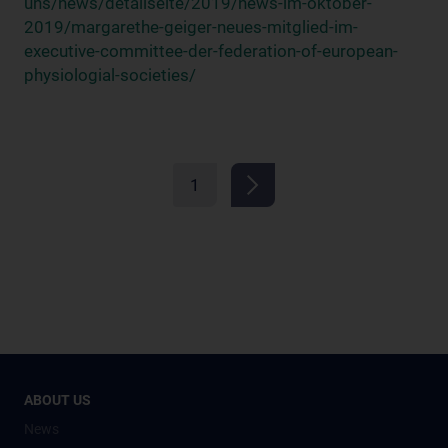
uns/news/detailseite/2019/news-im-oktober-
2019/margarethe-geiger-neues-mitglied-im-
executive-committee-der-federation-of-european-
physiologial-societies/
1
ABOUT US
News