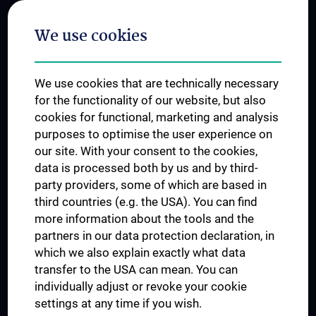
Postgraduate Trainings
We use cookies
Dual Career
Trusted Reseach - Research Security - Foreign Interference
We use cookies that are technically necessary
UNESCO Chair on Bioethics
for the functionality of our website, but also
MUVI
cookies for functional, marketing and analysis
purposes to optimise the user experience on
our site. With your consent to the cookies,
Connect with us
data is processed both by us and by third-
party providers, some of which are based in
third countries (e.g. the USA). You can find
more information about the tools and the
partners in our data protection declaration, in
which we also explain exactly what data
PRESSE
transfer to the USA can mean. You can
JOBS
individually adjust or revoke your cookie
MEDUNI SHOP
settings at any time if you wish.