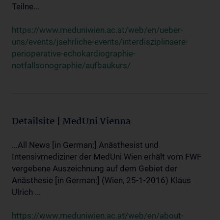
Teilne...
https://www.meduniwien.ac.at/web/en/ueber-
uns/events/jaehrliche-events/interdisziplinaere-
perioperative-echokardiographie-
notfallsonographie/aufbaukurs/
Detailsite | MedUni Vienna
...All News [in German:] Anästhesist und
Intensivmediziner der MedUni Wien erhält vom FWF
vergebene Auszeichnung auf dem Gebiet der
Anästhesie [in German:] (Wien, 25-1-2016) Klaus
Ulrich ...
https://www.meduniwien.ac.at/web/en/about-