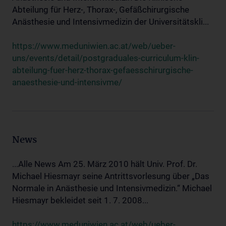
Abteilung für Herz-, Thorax-, Gefäßchirurgische
Anästhesie und Intensivmedizin der Universitätskli...
https://www.meduniwien.ac.at/web/ueber-
uns/events/detail/postgraduales-curriculum-klin-
abteilung-fuer-herz-thorax-gefaesschirurgische-
anaesthesie-und-intensivme/
News
...Alle News Am 25. März 2010 hält Univ. Prof. Dr.
Michael Hiesmayr seine Antrittsvorlesung über „Das
Normale in Anästhesie und Intensivmedizin.“ Michael
Hiesmayr bekleidet seit 1. 7. 2008...
https://www.meduniwien.ac.at/web/ueber-