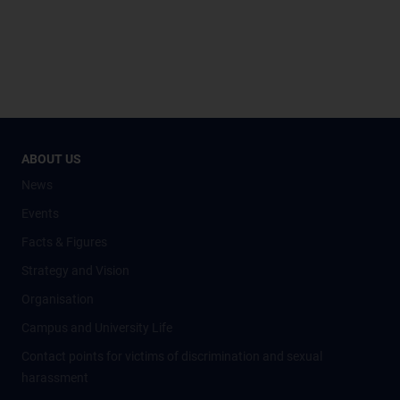
ABOUT US
News
Events
Facts & Figures
Strategy and Vision
Organisation
Campus and University Life
Contact points for victims of discrimination and sexual
harassment