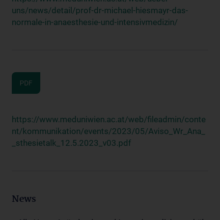
uns/news/detail/prof-dr-michael-hiesmayr-das-
normale-in-anaesthesie-und-intensivmedizin/
PDF
https://www.meduniwien.ac.at/web/fileadmin/conte
nt/kommunikation/events/2023/05/Aviso_Wr_Ana_
_sthesietalk_12.5.2023_v03.pdf
News