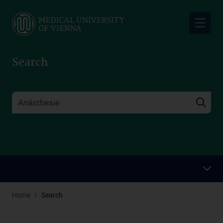
Skip
to
main
content
Search
Home
Search