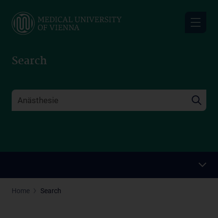
Skip
to
main
content
Search
Home
Search