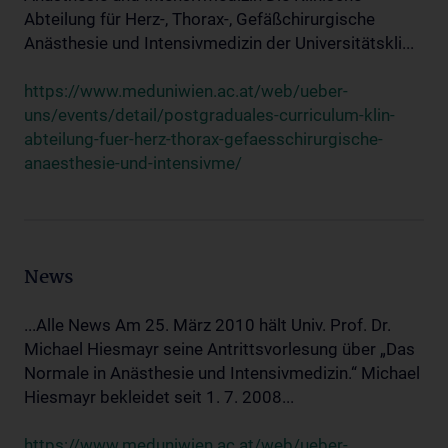
Abteilung für Herz-, Thorax-, Gefäßchirurgische
Anästhesie und Intensivmedizin der Universitätskli...
https://www.meduniwien.ac.at/web/ueber-
uns/events/detail/postgraduales-curriculum-klin-
abteilung-fuer-herz-thorax-gefaesschirurgische-
anaesthesie-und-intensivme/
News
...Alle News Am 25. März 2010 hält Univ. Prof. Dr.
Michael Hiesmayr seine Antrittsvorlesung über „Das
Normale in Anästhesie und Intensivmedizin.“ Michael
Hiesmayr bekleidet seit 1. 7. 2008...
https://www.meduniwien.ac.at/web/ueber-