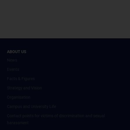
ABOUT US
News
Events
Facts & Figures
Strategy and Vision
Organisation
Campus and University Life
Contact points for victims of discrimination and sexual
harassment