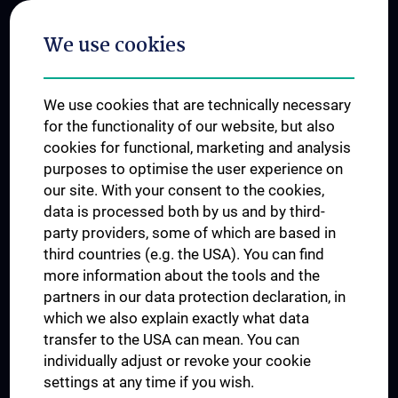
Postgraduate Trainings
We use cookies
Dual Career
Trusted Reseach - Research Security - Foreign Interference
We use cookies that are technically necessary
UNESCO Chair on Bioethics
for the functionality of our website, but also
MUVI
cookies for functional, marketing and analysis
purposes to optimise the user experience on
our site. With your consent to the cookies,
Connect with us
data is processed both by us and by third-
party providers, some of which are based in
third countries (e.g. the USA). You can find
more information about the tools and the
partners in our data protection declaration, in
which we also explain exactly what data
PRESSE
transfer to the USA can mean. You can
JOBS
individually adjust or revoke your cookie
MEDUNI SHOP
settings at any time if you wish.