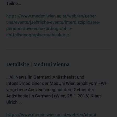
Teilne...
https://www.meduniwien.ac.at/web/en/ueber-
uns/events/jaehrliche-events/interdisziplinaere-
perioperative-echokardiographie-
notfallsonographie/aufbaukurs/
Detailsite | MedUni Vienna
...All News [in German:] Anästhesist und
Intensivmediziner der MedUni Wien erhält vom FWF
vergebene Auszeichnung auf dem Gebiet der
Anästhesie [in German:] (Wien, 25-1-2016) Klaus
Ulrich ...
https://www.meduniwien.ac.at/web/en/about-