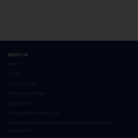
ABOUT US
News
Events
Facts & Figures
Strategy and Vision
Organisation
Campus and University Life
Contact points for victims of discrimination and sexual
harassment