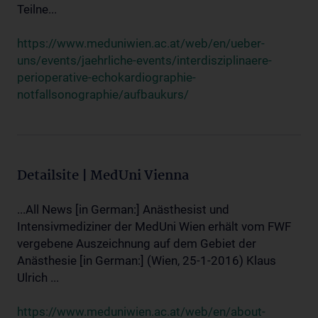
Teilne...
https://www.meduniwien.ac.at/web/en/ueber-
uns/events/jaehrliche-events/interdisziplinaere-
perioperative-echokardiographie-
notfallsonographie/aufbaukurs/
Detailsite | MedUni Vienna
...All News [in German:] Anästhesist und
Intensivmediziner der MedUni Wien erhält vom FWF
vergebene Auszeichnung auf dem Gebiet der
Anästhesie [in German:] (Wien, 25-1-2016) Klaus
Ulrich ...
https://www.meduniwien.ac.at/web/en/about-