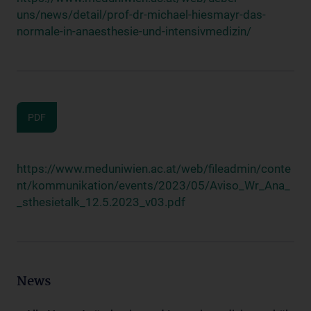
uns/news/detail/prof-dr-michael-hiesmayr-das-
normale-in-anaesthesie-und-intensivmedizin/
PDF
https://www.meduniwien.ac.at/web/fileadmin/conte
nt/kommunikation/events/2023/05/Aviso_Wr_Ana_
_sthesietalk_12.5.2023_v03.pdf
News