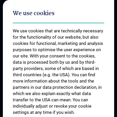
Postgraduate Trainings
We use cookies
Dual Career
Trusted Reseach - Research Security - Foreign Interference
We use cookies that are technically necessary
UNESCO Chair on Bioethics
for the functionality of our website, but also
MUVI
cookies for functional, marketing and analysis
purposes to optimise the user experience on
our site. With your consent to the cookies,
Connect with us
data is processed both by us and by third-
party providers, some of which are based in
third countries (e.g. the USA). You can find
more information about the tools and the
partners in our data protection declaration, in
which we also explain exactly what data
PRESSE
transfer to the USA can mean. You can
JOBS
individually adjust or revoke your cookie
MEDUNI SHOP
settings at any time if you wish.