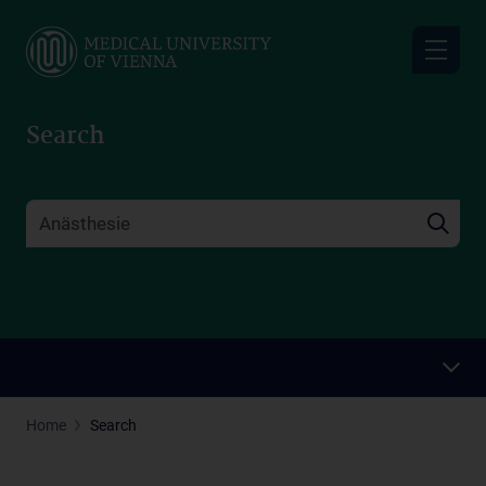
Skip
to
main
content
Search
Home
Search