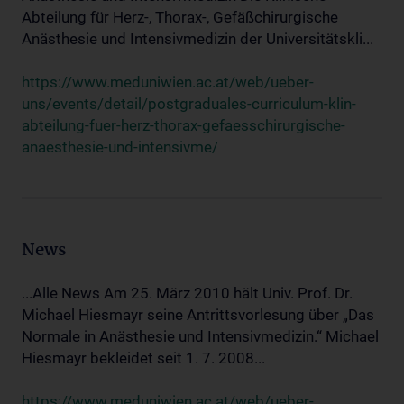
Abteilung für Herz-, Thorax-, Gefäßchirurgische
Anästhesie und Intensivmedizin der Universitätskli...
https://www.meduniwien.ac.at/web/ueber-
uns/events/detail/postgraduales-curriculum-klin-
abteilung-fuer-herz-thorax-gefaesschirurgische-
anaesthesie-und-intensivme/
News
...Alle News Am 25. März 2010 hält Univ. Prof. Dr.
Michael Hiesmayr seine Antrittsvorlesung über „Das
Normale in Anästhesie und Intensivmedizin.“ Michael
Hiesmayr bekleidet seit 1. 7. 2008...
https://www.meduniwien.ac.at/web/ueber-