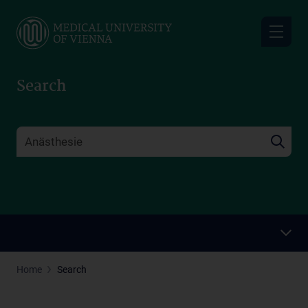
Skip
to
main
content
Search
Home
Search