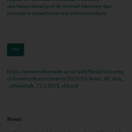
uns/news/detail/prof-dr-michael-hiesmayr-das-
normale-in-anaesthesie-und-intensivmedizin/
PDF
https://www.meduniwien.ac.at/web/fileadmin/conte
nt/kommunikation/events/2023/05/Aviso_Wr_Ana_
_sthesietalk_12.5.2023_v03.pdf
News