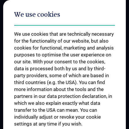
Postgraduate Trainings
We use cookies
Dual Career
Trusted Reseach - Research Security - Foreign Interference
We use cookies that are technically necessary
UNESCO Chair on Bioethics
for the functionality of our website, but also
MUVI
cookies for functional, marketing and analysis
purposes to optimise the user experience on
our site. With your consent to the cookies,
Connect with us
data is processed both by us and by third-
party providers, some of which are based in
third countries (e.g. the USA). You can find
more information about the tools and the
partners in our data protection declaration, in
which we also explain exactly what data
PRESSE
transfer to the USA can mean. You can
JOBS
individually adjust or revoke your cookie
MEDUNI SHOP
settings at any time if you wish.