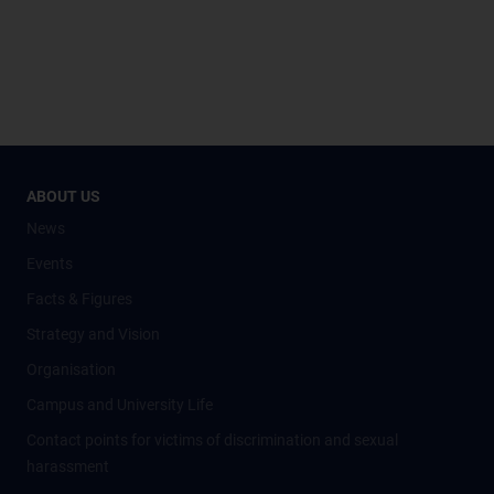
ABOUT US
News
Events
Facts & Figures
Strategy and Vision
Organisation
Campus and University Life
Contact points for victims of discrimination and sexual
harassment