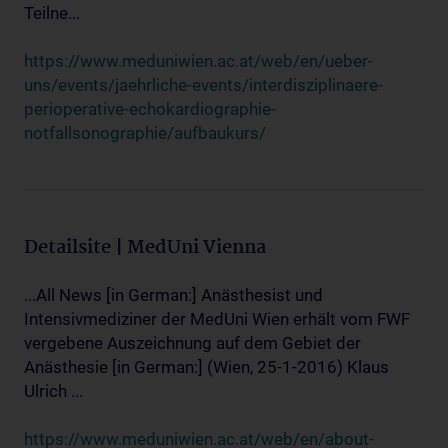
Teilne...
https://www.meduniwien.ac.at/web/en/ueber-
uns/events/jaehrliche-events/interdisziplinaere-
perioperative-echokardiographie-
notfallsonographie/aufbaukurs/
Detailsite | MedUni Vienna
...All News [in German:] Anästhesist und
Intensivmediziner der MedUni Wien erhält vom FWF
vergebene Auszeichnung auf dem Gebiet der
Anästhesie [in German:] (Wien, 25-1-2016) Klaus
Ulrich ...
https://www.meduniwien.ac.at/web/en/about-