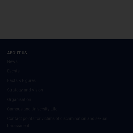
ABOUT US
News
Events
Facts & Figures
Strategy and Vision
Organisation
Campus and University Life
Contact points for victims of discrimination and sexual
harassment