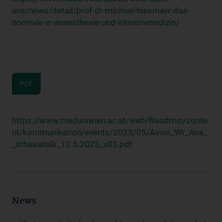
uns/news/detail/prof-dr-michael-hiesmayr-das-
normale-in-anaesthesie-und-intensivmedizin/
PDF
https://www.meduniwien.ac.at/web/fileadmin/conte
nt/kommunikation/events/2023/05/Aviso_Wr_Ana_
_sthesietalk_12.5.2023_v03.pdf
News