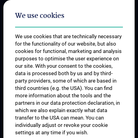
Postgraduate Trainings
We use cookies
Dual Career
Trusted Reseach - Research Security - Foreign Interference
We use cookies that are technically necessary
UNESCO Chair on Bioethics
for the functionality of our website, but also
MUVI
cookies for functional, marketing and analysis
purposes to optimise the user experience on
our site. With your consent to the cookies,
Connect with us
data is processed both by us and by third-
party providers, some of which are based in
third countries (e.g. the USA). You can find
more information about the tools and the
partners in our data protection declaration, in
which we also explain exactly what data
PRESSE
transfer to the USA can mean. You can
JOBS
individually adjust or revoke your cookie
MEDUNI SHOP
settings at any time if you wish.