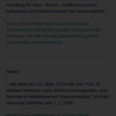
Abteilung für Herz-, Thorax-, Gefäßchirurgische
Anästhesie und Intensivmedizin der Universitätskli...
https://www.meduniwien.ac.at/web/ueber-
uns/events/detail/postgraduales-curriculum-klin-
abteilung-fuer-herz-thorax-gefaesschirurgische-
anaesthesie-und-intensivme/
News
...Alle News Am 25. März 2010 hält Univ. Prof. Dr.
Michael Hiesmayr seine Antrittsvorlesung über „Das
Normale in Anästhesie und Intensivmedizin.“ Michael
Hiesmayr bekleidet seit 1. 7. 2008...
https://www.meduniwien.ac.at/web/ueber-