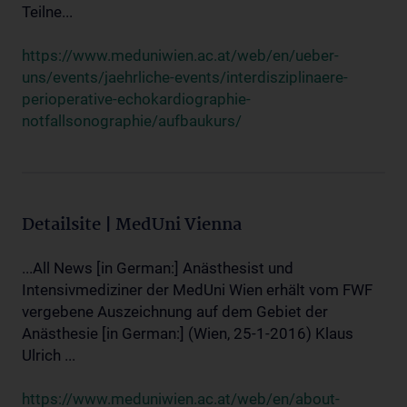
Teilne...
https://www.meduniwien.ac.at/web/en/ueber-
uns/events/jaehrliche-events/interdisziplinaere-
perioperative-echokardiographie-
notfallsonographie/aufbaukurs/
Detailsite | MedUni Vienna
...All News [in German:] Anästhesist und
Intensivmediziner der MedUni Wien erhält vom FWF
vergebene Auszeichnung auf dem Gebiet der
Anästhesie [in German:] (Wien, 25-1-2016) Klaus
Ulrich ...
https://www.meduniwien.ac.at/web/en/about-