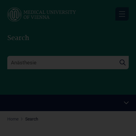
Skip
to
main
content
Search
Home
Search