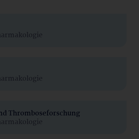
harmakologie
harmakologie
 und Thromboseforschung
harmakologie