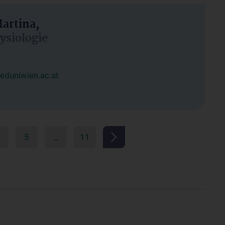
artina,
hysiologie
duniwien.ac.at
5
…
11