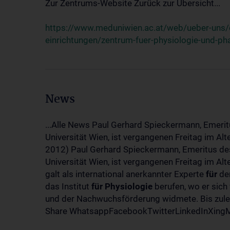
Zur Zentrums-Website Zurück zur Übersicht...
https://www.meduniwien.ac.at/web/ueber-uns/o
einrichtungen/zentrum-fuer-physiologie-und-p
News
...Alle News Paul Gerhard Spieckermann, Emerit
Universität Wien, ist vergangenen Freitag im Al
2012) Paul Gerhard Spieckermann, Emeritus des
Universität Wien, ist vergangenen Freitag im A
galt als international anerkannter Experte
für
den
das Institut
für
Physiologie
berufen, wo er sich
und der Nachwuchsförderung widmete. Bis zuletz
Share WhatsappFacebookTwitterLinkedInXingMa