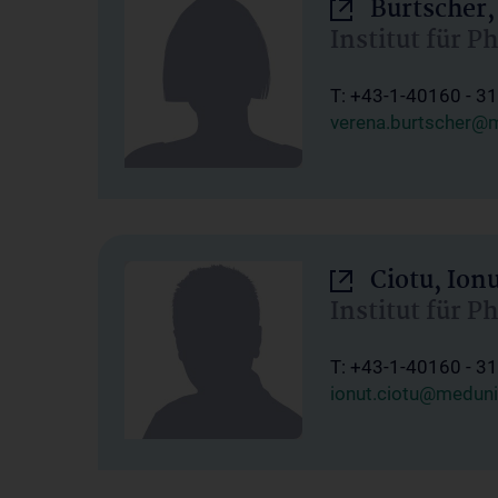
Burtscher,
Institut für P
T: +43-1-40160 - 3
verena.burtscher@m
Ciotu, Ion
Institut für P
T: +43-1-40160 - 3
ionut.ciotu@meduni