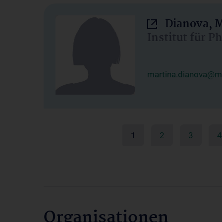
Dianova, M
Institut für P
martina.dianova@me
1
2
3
4
Organisationen