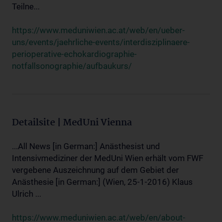
Teilne...
https://www.meduniwien.ac.at/web/en/ueber-
uns/events/jaehrliche-events/interdisziplinaere-
perioperative-echokardiographie-
notfallsonographie/aufbaukurs/
Detailsite | MedUni Vienna
...All News [in German:] Anästhesist und
Intensivmediziner der MedUni Wien erhält vom FWF
vergebene Auszeichnung auf dem Gebiet der
Anästhesie [in German:] (Wien, 25-1-2016) Klaus
Ulrich ...
https://www.meduniwien.ac.at/web/en/about-