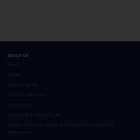
ABOUT US
News
Events
Facts & Figures
Strategy and Vision
Organisation
Campus and University Life
Contact points for victims of discrimination and sexual
harassment