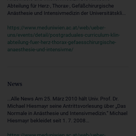
Abteilung für Herz-, Thorax-, Gefäßchirurgische
Anästhesie und Intensivmedizin der Universitätskli...
https://www.meduniwien.ac.at/web/ueber-
uns/events/detail/postgraduales-curriculum-klin-
abteilung-fuer-herz-thorax-gefaesschirurgische-
anaesthesie-und-intensivme/
News
...Alle News Am 25. März 2010 hält Univ. Prof. Dr.
Michael Hiesmayr seine Antrittsvorlesung über „Das
Normale in Anästhesie und Intensivmedizin.“ Michael
Hiesmayr bekleidet seit 1. 7. 2008...
https://www.meduniwien.ac.at/web/ueber-