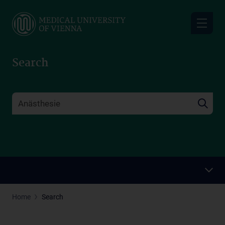
Skip
to
main
content
Search
Home
Search