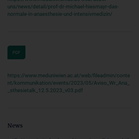
uns/news/detail/prof-dr-michael-hiesmayr-das-
normale-in-anaesthesie-und-intensivmedizin/
PDF
https://www.meduniwien.ac.at/web/fileadmin/conte
nt/kommunikation/events/2023/05/Aviso_Wr_Ana_
_sthesietalk_12.5.2023_v03.pdf
News