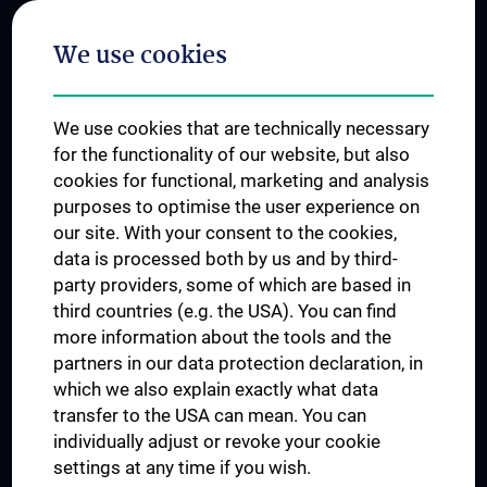
Postgraduate Trainings
We use cookies
Dual Career
Trusted Reseach - Research Security - Foreign Interference
We use cookies that are technically necessary
UNESCO Chair on Bioethics
for the functionality of our website, but also
MUVI
cookies for functional, marketing and analysis
purposes to optimise the user experience on
our site. With your consent to the cookies,
Connect with us
data is processed both by us and by third-
party providers, some of which are based in
third countries (e.g. the USA). You can find
more information about the tools and the
partners in our data protection declaration, in
which we also explain exactly what data
PRESSE
transfer to the USA can mean. You can
JOBS
individually adjust or revoke your cookie
MEDUNI SHOP
settings at any time if you wish.