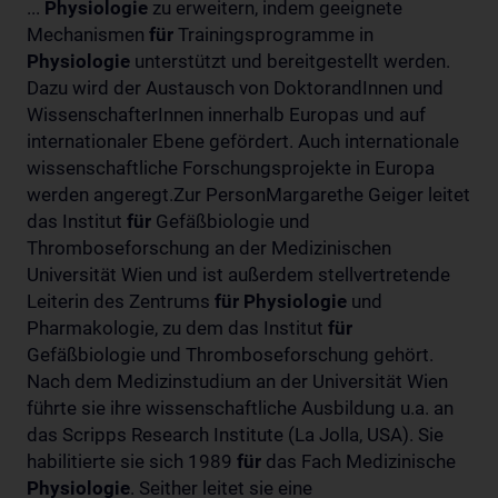
...
Physiologie
zu erweitern, indem geeignete
Mechanismen
für
Trainingsprogramme in
Physiologie
unterstützt und bereitgestellt werden.
Dazu wird der Austausch von DoktorandInnen und
WissenschafterInnen innerhalb Europas und auf
internationaler Ebene gefördert. Auch internationale
wissenschaftliche Forschungsprojekte in Europa
werden angeregt.Zur PersonMargarethe Geiger leitet
das Institut
für
Gefäßbiologie und
Thromboseforschung an der Medizinischen
Universität Wien und ist außerdem stellvertretende
Leiterin des Zentrums
für
Physiologie
und
Pharmakologie, zu dem das Institut
für
Gefäßbiologie und Thromboseforschung gehört.
Nach dem Medizinstudium an der Universität Wien
führte sie ihre wissenschaftliche Ausbildung u.a. an
das Scripps Research Institute (La Jolla, USA). Sie
habilitierte sie sich 1989
für
das Fach Medizinische
Physiologie
. Seither leitet sie eine