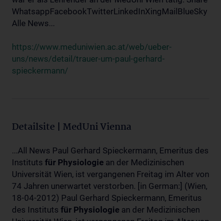
WhatsappFacebookTwitterLinkedInXingMailBlueSky
Alle News...
https://www.meduniwien.ac.at/web/ueber-
uns/news/detail/trauer-um-paul-gerhard-
spieckermann/
Detailsite | MedUni Vienna
...All News Paul Gerhard Spieckermann, Emeritus des
Instituts
für
Physiologie
an der Medizinischen
Universität Wien, ist vergangenen Freitag im Alter von
74 Jahren unerwartet verstorben. [in German:] (Wien,
18-04-2012) Paul Gerhard Spieckermann, Emeritus
des Instituts
für
Physiologie
an der Medizinischen