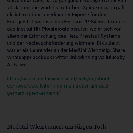
Universität Wien, ist vergangenen Freitag im Alter von
74 Jahren unerwartet verstorben. Spieckermann galt
als international anerkannter Experte
für
den
Energiestoffwechsel des Herzens. 1984 wurde er an
das Institut
für
Physiologie
berufen, wo er sich vor
allem der Erforschung des Herz-Kreislauf-Systems
und der Nachwuchsförderung widmete. Bis zuletzt
war er als Lehrender an der MedUni Wien tätig. Share
WhatsappFacebookTwitterLinkedInXingMailBlueSky
All News...
https://www.meduniwien.ac.at/web/en/about-
us/news/detailsite/in-german-trauer-um-paul-
gerhard-spieckermann/
MedUni Wien trauert um Jürgen Toth