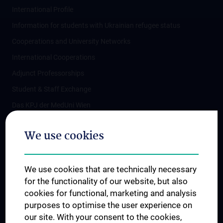
International Profile
Information for students with Ukrainian refugee status
Cooperations and University Networks
International Cooperations
Adjunct Professorships
Student & Staff Exchange
Das KPJ der MedUni Wien
Postgraduate Trainings
We use cookies
Dual Career
Trusted Reseach - Research Security - Foreign Interference
We use cookies that are technically necessary
UNESCO Chair on Bioethics
for the functionality of our website, but also
MUVI
cookies for functional, marketing and analysis
purposes to optimise the user experience on
our site. With your consent to the cookies,