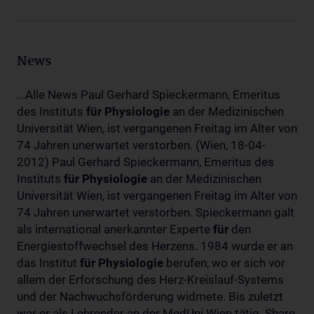
News
...Alle News Paul Gerhard Spieckermann, Emeritus
des Instituts
für
Physiologie
an der Medizinischen
Universität Wien, ist vergangenen Freitag im Alter von
74 Jahren unerwartet verstorben. (Wien, 18-04-
2012) Paul Gerhard Spieckermann, Emeritus des
Instituts
für
Physiologie
an der Medizinischen
Universität Wien, ist vergangenen Freitag im Alter von
74 Jahren unerwartet verstorben. Spieckermann galt
als international anerkannter Experte
für
den
Energiestoffwechsel des Herzens. 1984 wurde er an
das Institut
für
Physiologie
berufen, wo er sich vor
allem der Erforschung des Herz-Kreislauf-Systems
und der Nachwuchsförderung widmete. Bis zuletzt
war er als Lehrender an der MedUni Wien tätig. Share