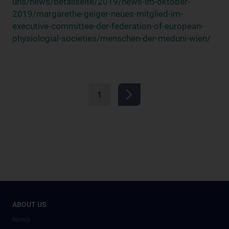
uns/news/detailseite/2019/news-im-oktober-
2019/margarethe-geiger-neues-mitglied-im-
executive-committee-der-federation-of-european-
physiologial-societies/menschen-der-meduni-wien/
1
ABOUT US
News