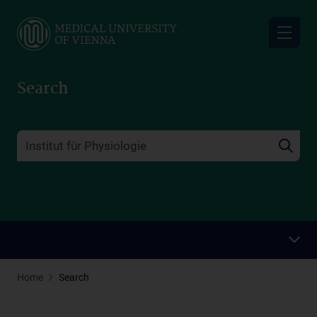
Skip
to
main
content
Search
Home
Search