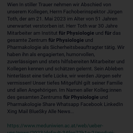
Wien In stiller Trauer nehmen wir Abschied von
unserem Kollegen, Herrn Fachoberinspektor Jürgen
Toth, der am 21. Mai 2023 im Alter von 51 Jahren
unerwartet verstorben ist. Herr Toth war 30 Jahre
Mitarbeiter am Institut
für
Physiologie
und
für
das
gesamte Zentrum
für
Physiologie
und
Pharmakologie als Sicherheitsbeauftragter tätig. Wir
haben ihn als engagierten, humorvollen,
zuverlässigen und stets hilfsbereiten Mitarbeiter und
Kollegen kennen und schätzen gelernt. Sein Ableben
hinterlässt eine tiefe Lücke, wir werden Jürgen sehr
vermissen! Unser tiefes Mitgefühl gilt seiner Familie
und allen Angehörigen. Im Namen aller Kolleg:innen
des gesamten Zentrums
für
Physiologie
und
Pharmakologie Share Whatsapp Facebook LinkedIn
Xing Mail BlueSky Alle News...
https://www.meduniwien.ac.at/web/ueber-
uns/news/2023/default-34fee72b1e-2/meduni-