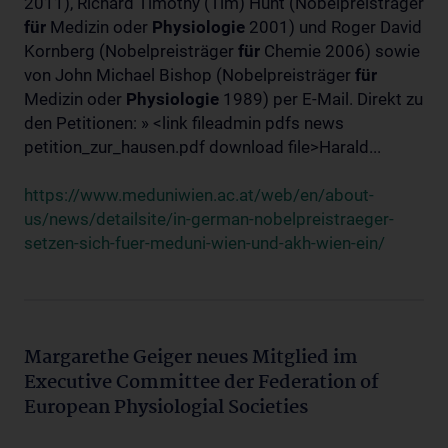
2011), Richard Timothy (Tim) Hunt (Nobelpreisträger
für
Medizin oder
Physiologie
2001) und Roger David
Kornberg (Nobelpreisträger
für
Chemie 2006) sowie
von John Michael Bishop (Nobelpreisträger
für
Medizin oder
Physiologie
1989) per E-Mail. Direkt zu
den Petitionen: » <link fileadmin pdfs news
petition_zur_hausen.pdf download file>Harald...
https://www.meduniwien.ac.at/web/en/about-
us/news/detailsite/in-german-nobelpreistraeger-
setzen-sich-fuer-meduni-wien-und-akh-wien-ein/
Margarethe Geiger neues Mitglied im
Executive Committee der Federation of
European Physiologial Societies