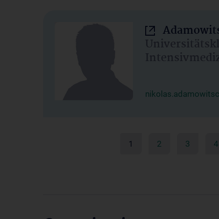
Adamowits
Universitätsk
Intensivmedi
nikolas.adamowits
1
2
3
4