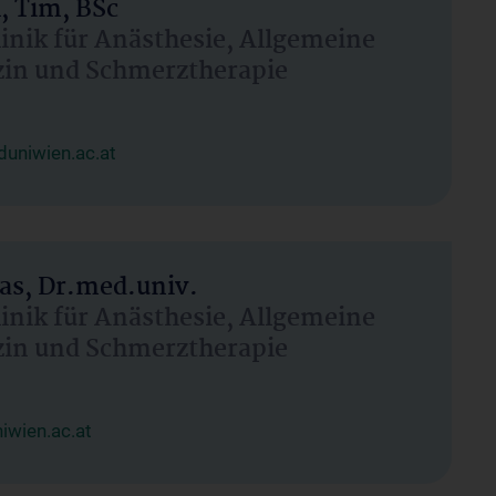
, Tim, BSc
linik für Anästhesie, Allgemeine
zin und Schmerztherapie
uniwien.ac.at
as, Dr.med.univ.
linik für Anästhesie, Allgemeine
zin und Schmerztherapie
wien.ac.at