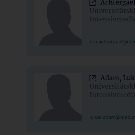
Achtergael
Universitätsk
Intensivmedi
tim.achtergael@med
Adam, Luk
Universitätsk
Intensivmedi
lukas.adam@meduni