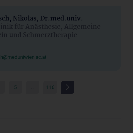
ch, Nikolas, Dr.med.univ.
linik für Anästhesie, Allgemeine
zin und Schmerztherapie
ch@meduniwien.ac.at
5
…
116