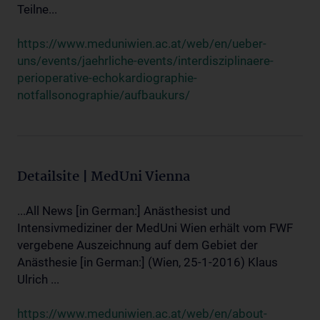
Teilne...
https://www.meduniwien.ac.at/web/en/ueber-
uns/events/jaehrliche-events/interdisziplinaere-
perioperative-echokardiographie-
notfallsonographie/aufbaukurs/
Detailsite | MedUni Vienna
...All News [in German:] Anästhesist und
Intensivmediziner der MedUni Wien erhält vom FWF
vergebene Auszeichnung auf dem Gebiet der
Anästhesie [in German:] (Wien, 25-1-2016) Klaus
Ulrich ...
https://www.meduniwien.ac.at/web/en/about-