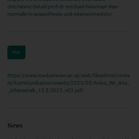
uns/news/detail/prof-dr-michael-hiesmayr-das-
normale-in-anaesthesie-und-intensivmedizin/
PDF
https://www.meduniwien.ac.at/web/fileadmin/conte
nt/kommunikation/events/2023/05/Aviso_Wr_Ana_
_sthesietalk_12.5.2023_v03.pdf
News