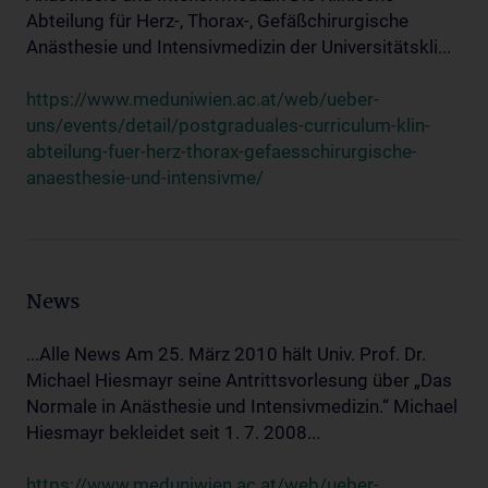
Abteilung für Herz-, Thorax-, Gefäßchirurgische
Anästhesie und Intensivmedizin der Universitätskli...
https://www.meduniwien.ac.at/web/ueber-
uns/events/detail/postgraduales-curriculum-klin-
abteilung-fuer-herz-thorax-gefaesschirurgische-
anaesthesie-und-intensivme/
News
...Alle News Am 25. März 2010 hält Univ. Prof. Dr.
Michael Hiesmayr seine Antrittsvorlesung über „Das
Normale in Anästhesie und Intensivmedizin.“ Michael
Hiesmayr bekleidet seit 1. 7. 2008...
https://www.meduniwien.ac.at/web/ueber-