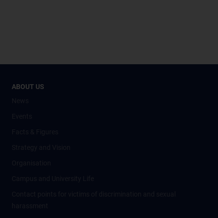
ABOUT US
News
Events
Facts & Figures
Strategy and Vision
Organisation
Campus and University Life
Contact points for victims of discrimination and sexual
harassment