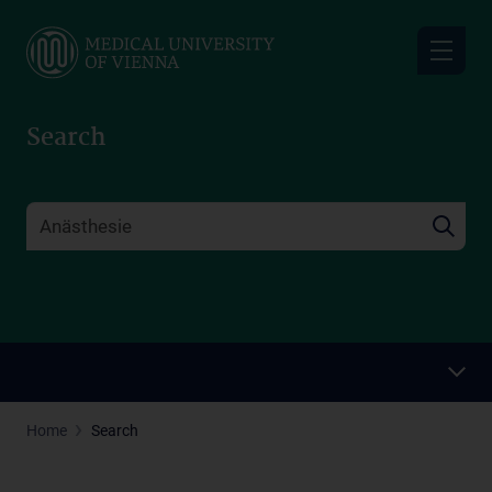
Skip
to
main
content
Search
Home
Search