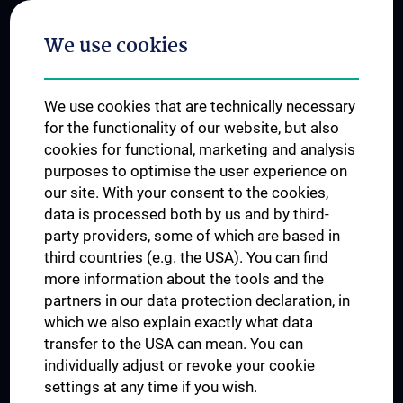
Postgraduate Trainings
We use cookies
Dual Career
Trusted Reseach - Research Security - Foreign Interference
We use cookies that are technically necessary
UNESCO Chair on Bioethics
for the functionality of our website, but also
MUVI
cookies for functional, marketing and analysis
purposes to optimise the user experience on
our site. With your consent to the cookies,
Connect with us
data is processed both by us and by third-
party providers, some of which are based in
third countries (e.g. the USA). You can find
more information about the tools and the
partners in our data protection declaration, in
which we also explain exactly what data
PRESSE
transfer to the USA can mean. You can
JOBS
individually adjust or revoke your cookie
MEDUNI SHOP
settings at any time if you wish.