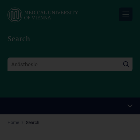
Skip
to
main
content
Search
Home
Search