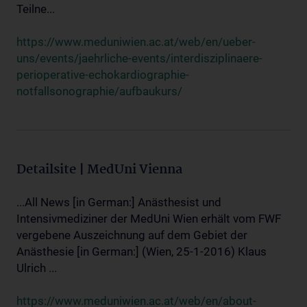
Teilne...
https://www.meduniwien.ac.at/web/en/ueber-
uns/events/jaehrliche-events/interdisziplinaere-
perioperative-echokardiographie-
notfallsonographie/aufbaukurs/
Detailsite | MedUni Vienna
...All News [in German:] Anästhesist und
Intensivmediziner der MedUni Wien erhält vom FWF
vergebene Auszeichnung auf dem Gebiet der
Anästhesie [in German:] (Wien, 25-1-2016) Klaus
Ulrich ...
https://www.meduniwien.ac.at/web/en/about-