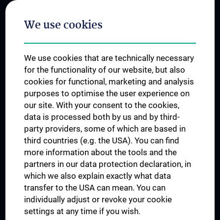
Postgraduate Trainings
We use cookies
Dual Career
Trusted Reseach - Research Security - Foreign Interference
We use cookies that are technically necessary
UNESCO Chair on Bioethics
for the functionality of our website, but also
MUVI
cookies for functional, marketing and analysis
purposes to optimise the user experience on
our site. With your consent to the cookies,
Connect with us
data is processed both by us and by third-
party providers, some of which are based in
third countries (e.g. the USA). You can find
more information about the tools and the
partners in our data protection declaration, in
which we also explain exactly what data
PRESSE
transfer to the USA can mean. You can
JOBS
individually adjust or revoke your cookie
MEDUNI SHOP
settings at any time if you wish.