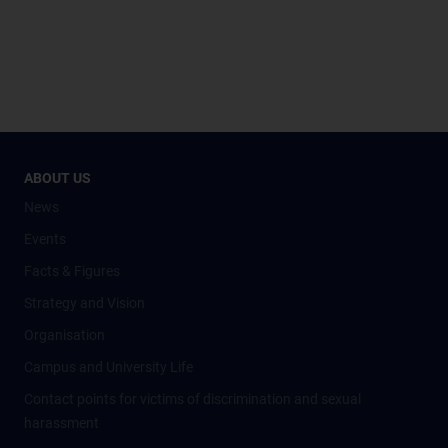
ABOUT US
News
Events
Facts & Figures
Strategy and Vision
Organisation
Campus and University Life
Contact points for victims of discrimination and sexual
harassment