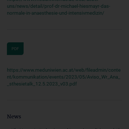
uns/news/detail/prof-dr-michael-hiesmayr-das-
normale-in-anaesthesie-und-intensivmedizin/
PDF
https://www.meduniwien.ac.at/web/fileadmin/conte
nt/kommunikation/events/2023/05/Aviso_Wr_Ana_
_sthesietalk_12.5.2023_v03.pdf
News