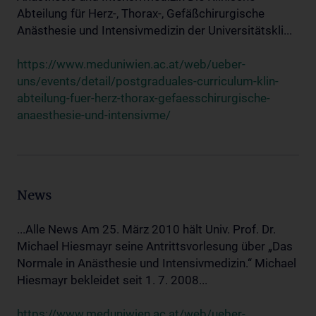
Abteilung für Herz-, Thorax-, Gefäßchirurgische
Anästhesie und Intensivmedizin der Universitätskli...
https://www.meduniwien.ac.at/web/ueber-
uns/events/detail/postgraduales-curriculum-klin-
abteilung-fuer-herz-thorax-gefaesschirurgische-
anaesthesie-und-intensivme/
News
...Alle News Am 25. März 2010 hält Univ. Prof. Dr.
Michael Hiesmayr seine Antrittsvorlesung über „Das
Normale in Anästhesie und Intensivmedizin.“ Michael
Hiesmayr bekleidet seit 1. 7. 2008...
https://www.meduniwien.ac.at/web/ueber-