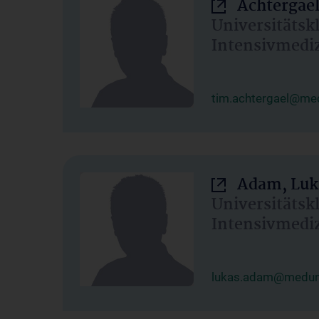
Achtergael
Universitätsk
Intensivmedi
tim.achtergael@med
Adam, Luk
Universitätsk
Intensivmedi
lukas.adam@meduni