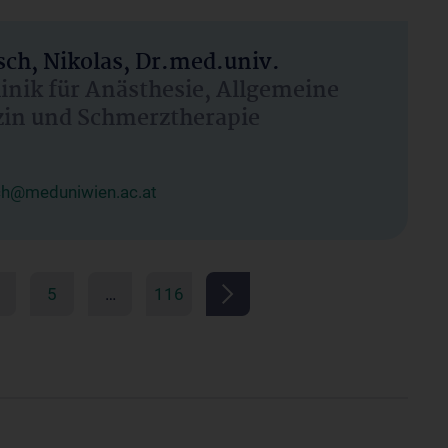
ch, Nikolas, Dr.med.univ.
linik für Anästhesie, Allgemeine
zin und Schmerztherapie
ch@meduniwien.ac.at
5
…
116