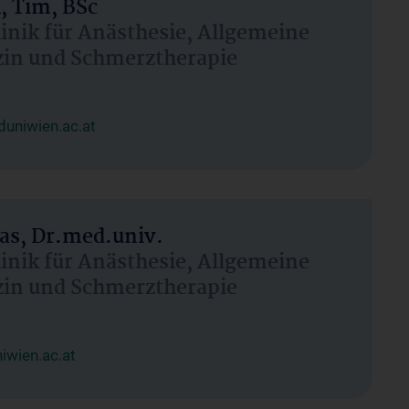
, Tim, BSc
linik für Anästhesie, Allgemeine
zin und Schmerztherapie
uniwien.ac.at
as, Dr.med.univ.
linik für Anästhesie, Allgemeine
zin und Schmerztherapie
wien.ac.at