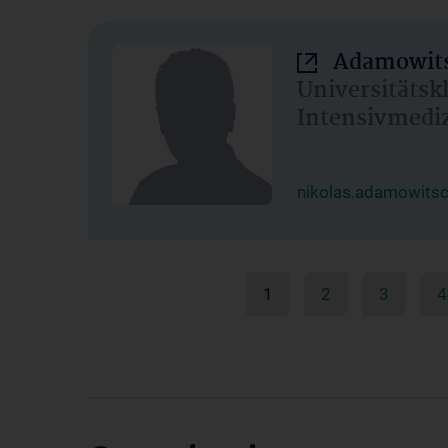
Adamowits
Universitätsk
Intensivmedi
nikolas.adamowits
1
2
3
4