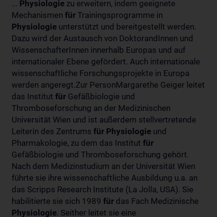
...
Physiologie
zu erweitern, indem geeignete
Mechanismen
für
Trainingsprogramme in
Physiologie
unterstützt und bereitgestellt werden.
Dazu wird der Austausch von DoktorandInnen und
WissenschafterInnen innerhalb Europas und auf
internationaler Ebene gefördert. Auch internationale
wissenschaftliche Forschungsprojekte in Europa
werden angeregt.Zur PersonMargarethe Geiger leitet
das Institut
für
Gefäßbiologie und
Thromboseforschung an der Medizinischen
Universität Wien und ist außerdem stellvertretende
Leiterin des Zentrums
für
Physiologie
und
Pharmakologie, zu dem das Institut
für
Gefäßbiologie und Thromboseforschung gehört.
Nach dem Medizinstudium an der Universität Wien
führte sie ihre wissenschaftliche Ausbildung u.a. an
das Scripps Research Institute (La Jolla, USA). Sie
habilitierte sie sich 1989
für
das Fach Medizinische
Physiologie
. Seither leitet sie eine