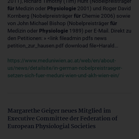
2011), Richard Timothy (Tim) Hunt (Nobelpreisträger
für
Medizin oder
Physiologie
2001) und Roger David
Kornberg (Nobelpreisträger
für
Chemie 2006) sowie
von John Michael Bishop (Nobelpreisträger
für
Medizin oder
Physiologie
1989) per E-Mail. Direkt zu
den Petitionen: » <link fileadmin pdfs news
petition_zur_hausen.pdf download file>Harald...
https://www.meduniwien.ac.at/web/en/about-
us/news/detailsite/in-german-nobelpreistraeger-
setzen-sich-fuer-meduni-wien-und-akh-wien-ein/
Margarethe Geiger neues Mitglied im
Executive Committee der Federation of
European Physiologial Societies