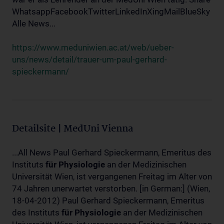
WhatsappFacebookTwitterLinkedInXingMailBlueSky
Alle News...
https://www.meduniwien.ac.at/web/ueber-
uns/news/detail/trauer-um-paul-gerhard-
spieckermann/
Detailsite | MedUni Vienna
...All News Paul Gerhard Spieckermann, Emeritus des
Instituts
für
Physiologie
an der Medizinischen
Universität Wien, ist vergangenen Freitag im Alter von
74 Jahren unerwartet verstorben. [in German:] (Wien,
18-04-2012) Paul Gerhard Spieckermann, Emeritus
des Instituts
für
Physiologie
an der Medizinischen