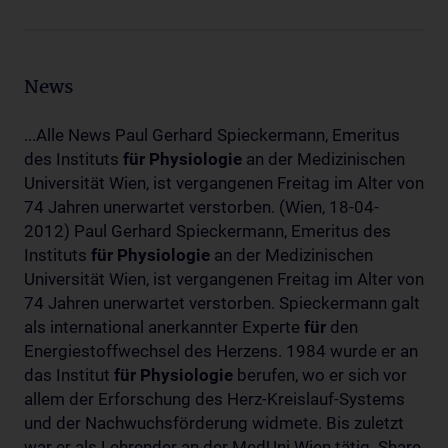
News
...Alle News Paul Gerhard Spieckermann, Emeritus
des Instituts
für
Physiologie
an der Medizinischen
Universität Wien, ist vergangenen Freitag im Alter von
74 Jahren unerwartet verstorben. (Wien, 18-04-
2012) Paul Gerhard Spieckermann, Emeritus des
Instituts
für
Physiologie
an der Medizinischen
Universität Wien, ist vergangenen Freitag im Alter von
74 Jahren unerwartet verstorben. Spieckermann galt
als international anerkannter Experte
für
den
Energiestoffwechsel des Herzens. 1984 wurde er an
das Institut
für
Physiologie
berufen, wo er sich vor
allem der Erforschung des Herz-Kreislauf-Systems
und der Nachwuchsförderung widmete. Bis zuletzt
war er als Lehrender an der MedUni Wien tätig. Share