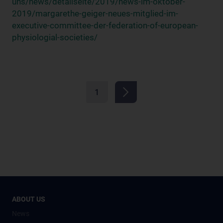
uns/news/detailseite/2019/news-im-oktober-
2019/margarethe-geiger-neues-mitglied-im-
executive-committee-der-federation-of-european-
physiologial-societies/
1
ABOUT US
News