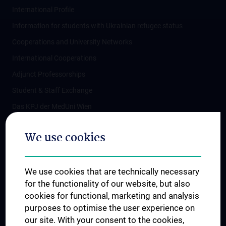
International Profile
Information for students with Ukrainian refugee status
Cooperations and University Networks
International Cooperations
Adjunct Professorships
Student & Staff Exchange
Das KPJ der MedUni Wien
Postgraduate Trainings
We use cookies
Dual Career
Trusted Reseach - Research Security - Foreign Interference
We use cookies that are technically necessary
UNESCO Chair on Bioethics
for the functionality of our website, but also
MUVI
cookies for functional, marketing and analysis
purposes to optimise the user experience on
our site. With your consent to the cookies,