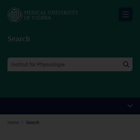
Skip
to
main
content
Search
Home
Search