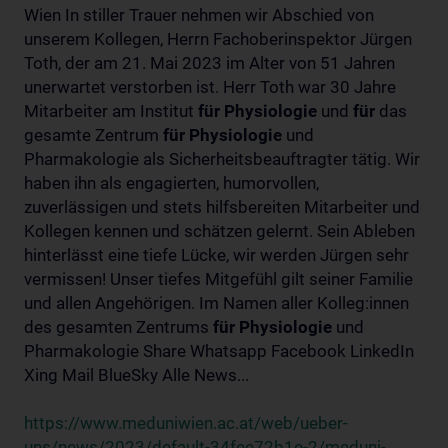
Wien In stiller Trauer nehmen wir Abschied von
unserem Kollegen, Herrn Fachoberinspektor Jürgen
Toth, der am 21. Mai 2023 im Alter von 51 Jahren
unerwartet verstorben ist. Herr Toth war 30 Jahre
Mitarbeiter am Institut
für
Physiologie
und
für
das
gesamte Zentrum
für
Physiologie
und
Pharmakologie als Sicherheitsbeauftragter tätig. Wir
haben ihn als engagierten, humorvollen,
zuverlässigen und stets hilfsbereiten Mitarbeiter und
Kollegen kennen und schätzen gelernt. Sein Ableben
hinterlässt eine tiefe Lücke, wir werden Jürgen sehr
vermissen! Unser tiefes Mitgefühl gilt seiner Familie
und allen Angehörigen. Im Namen aller Kolleg:innen
des gesamten Zentrums
für
Physiologie
und
Pharmakologie Share Whatsapp Facebook LinkedIn
Xing Mail BlueSky Alle News...
https://www.meduniwien.ac.at/web/ueber-
uns/news/2023/default-34fee72b1e-2/meduni-