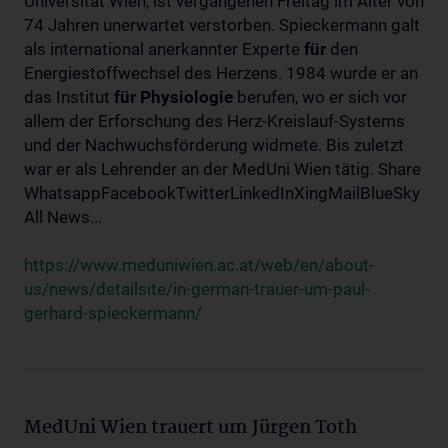
Universität Wien, ist vergangenen Freitag im Alter von
74 Jahren unerwartet verstorben. Spieckermann galt
als international anerkannter Experte
für
den
Energiestoffwechsel des Herzens. 1984 wurde er an
das Institut
für
Physiologie
berufen, wo er sich vor
allem der Erforschung des Herz-Kreislauf-Systems
und der Nachwuchsförderung widmete. Bis zuletzt
war er als Lehrender an der MedUni Wien tätig. Share
WhatsappFacebookTwitterLinkedInXingMailBlueSky
All News...
https://www.meduniwien.ac.at/web/en/about-
us/news/detailsite/in-german-trauer-um-paul-
gerhard-spieckermann/
MedUni Wien trauert um Jürgen Toth