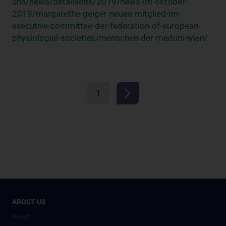
uns/news/detailseite/2019/news-im-oktober-
2019/margarethe-geiger-neues-mitglied-im-
executive-committee-der-federation-of-european-
physiologial-societies/menschen-der-meduni-wien/
1
ABOUT US
News