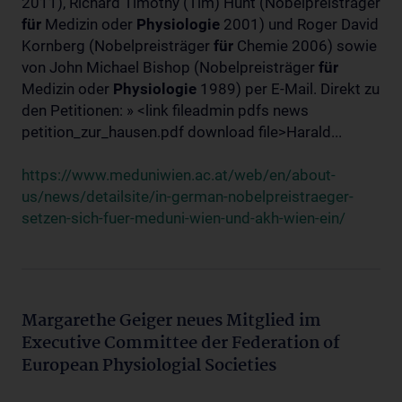
2011), Richard Timothy (Tim) Hunt (Nobelpreisträger
für
Medizin oder
Physiologie
2001) und Roger David
Kornberg (Nobelpreisträger
für
Chemie 2006) sowie
von John Michael Bishop (Nobelpreisträger
für
Medizin oder
Physiologie
1989) per E-Mail. Direkt zu
den Petitionen: » <link fileadmin pdfs news
petition_zur_hausen.pdf download file>Harald...
https://www.meduniwien.ac.at/web/en/about-
us/news/detailsite/in-german-nobelpreistraeger-
setzen-sich-fuer-meduni-wien-und-akh-wien-ein/
Margarethe Geiger neues Mitglied im
Executive Committee der Federation of
European Physiologial Societies