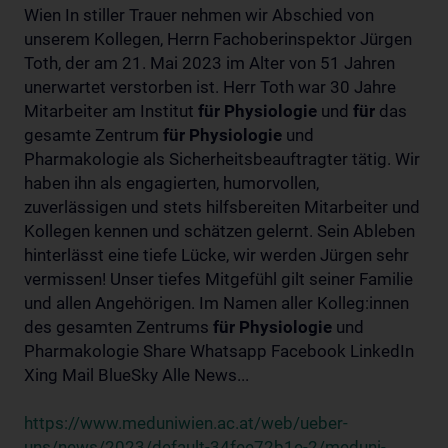
Wien In stiller Trauer nehmen wir Abschied von
unserem Kollegen, Herrn Fachoberinspektor Jürgen
Toth, der am 21. Mai 2023 im Alter von 51 Jahren
unerwartet verstorben ist. Herr Toth war 30 Jahre
Mitarbeiter am Institut
für
Physiologie
und
für
das
gesamte Zentrum
für
Physiologie
und
Pharmakologie als Sicherheitsbeauftragter tätig. Wir
haben ihn als engagierten, humorvollen,
zuverlässigen und stets hilfsbereiten Mitarbeiter und
Kollegen kennen und schätzen gelernt. Sein Ableben
hinterlässt eine tiefe Lücke, wir werden Jürgen sehr
vermissen! Unser tiefes Mitgefühl gilt seiner Familie
und allen Angehörigen. Im Namen aller Kolleg:innen
des gesamten Zentrums
für
Physiologie
und
Pharmakologie Share Whatsapp Facebook LinkedIn
Xing Mail BlueSky Alle News...
https://www.meduniwien.ac.at/web/ueber-
uns/news/2023/default-34fee72b1e-2/meduni-