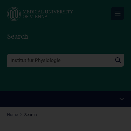
Skip
to
main
content
Search
Home
Search