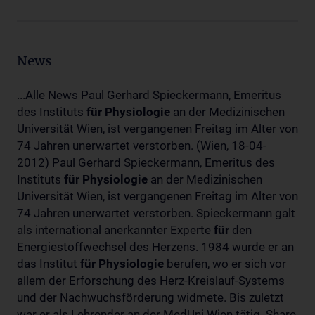
News
...Alle News Paul Gerhard Spieckermann, Emeritus
des Instituts
für
Physiologie
an der Medizinischen
Universität Wien, ist vergangenen Freitag im Alter von
74 Jahren unerwartet verstorben. (Wien, 18-04-
2012) Paul Gerhard Spieckermann, Emeritus des
Instituts
für
Physiologie
an der Medizinischen
Universität Wien, ist vergangenen Freitag im Alter von
74 Jahren unerwartet verstorben. Spieckermann galt
als international anerkannter Experte
für
den
Energiestoffwechsel des Herzens. 1984 wurde er an
das Institut
für
Physiologie
berufen, wo er sich vor
allem der Erforschung des Herz-Kreislauf-Systems
und der Nachwuchsförderung widmete. Bis zuletzt
war er als Lehrender an der MedUni Wien tätig. Share