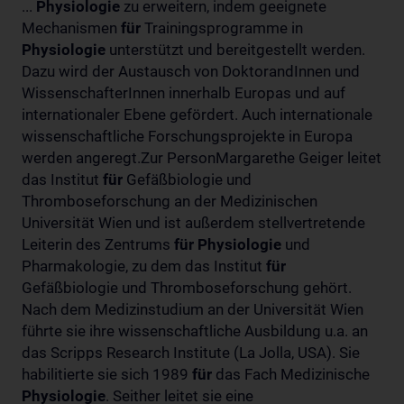
...
Physiologie
zu erweitern, indem geeignete
Mechanismen
für
Trainingsprogramme in
Physiologie
unterstützt und bereitgestellt werden.
Dazu wird der Austausch von DoktorandInnen und
WissenschafterInnen innerhalb Europas und auf
internationaler Ebene gefördert. Auch internationale
wissenschaftliche Forschungsprojekte in Europa
werden angeregt.Zur PersonMargarethe Geiger leitet
das Institut
für
Gefäßbiologie und
Thromboseforschung an der Medizinischen
Universität Wien und ist außerdem stellvertretende
Leiterin des Zentrums
für
Physiologie
und
Pharmakologie, zu dem das Institut
für
Gefäßbiologie und Thromboseforschung gehört.
Nach dem Medizinstudium an der Universität Wien
führte sie ihre wissenschaftliche Ausbildung u.a. an
das Scripps Research Institute (La Jolla, USA). Sie
habilitierte sie sich 1989
für
das Fach Medizinische
Physiologie
. Seither leitet sie eine