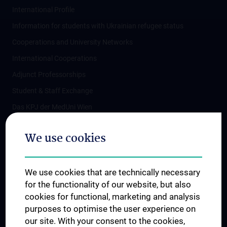
International Profile
Information for students with Ukrainian refugee status
Cooperations and University Networks
International Cooperations
Adjunct Professorships
Student & Staff Exchange
Das KPJ der MedUni Wien
Postgraduate Trainings
We use cookies
Dual Career
Trusted Reseach - Research Security - Foreign Interference
We use cookies that are technically necessary
UNESCO Chair on Bioethics
for the functionality of our website, but also
MUVI
cookies for functional, marketing and analysis
purposes to optimise the user experience on
our site. With your consent to the cookies,