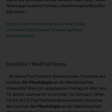
WhatsappFacebookTwitterLinkedInXingMailBlueSky
Alle News...
https://www.meduniwien.ac.at/web/ueber-
uns/news/detail/trauer-um-paul-gerhard-
spieckermann/
Detailsite | MedUni Vienna
...All News Paul Gerhard Spieckermann, Emeritus des
Instituts
für
Physiologie
an der Medizinischen
Universität Wien, ist vergangenen Freitag im Alter von
74 Jahren unerwartet verstorben. [in German:] (Wien,
18-04-2012) Paul Gerhard Spieckermann, Emeritus
des Instituts
für
Physiologie
an der Medizinischen