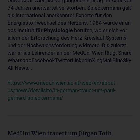
Universität Wien, ist vergangenen Freitag im Alter von
74 Jahren unerwartet verstorben. Spieckermann galt
als international anerkannter Experte
für
den
Energiestoffwechsel des Herzens. 1984 wurde er an
das Institut
für
Physiologie
berufen, wo er sich vor
allem der Erforschung des Herz-Kreislauf-Systems
und der Nachwuchsförderung widmete. Bis zuletzt
war er als Lehrender an der MedUni Wien tätig. Share
WhatsappFacebookTwitterLinkedInXingMailBlueSky
All News...
https://www.meduniwien.ac.at/web/en/about-
us/news/detailsite/in-german-trauer-um-paul-
gerhard-spieckermann/
MedUni Wien trauert um Jürgen Toth