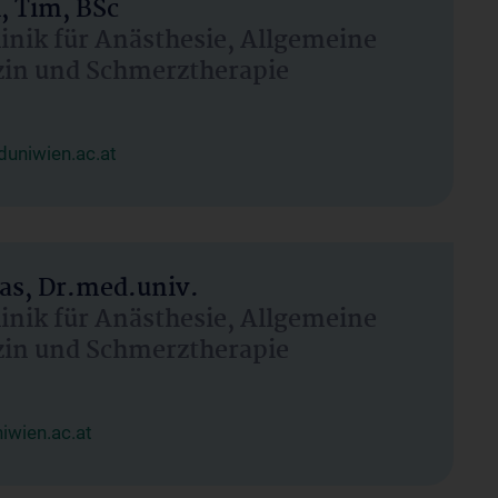
, Tim, BSc
linik für Anästhesie, Allgemeine
zin und Schmerztherapie
uniwien.ac.at
as, Dr.med.univ.
linik für Anästhesie, Allgemeine
zin und Schmerztherapie
wien.ac.at