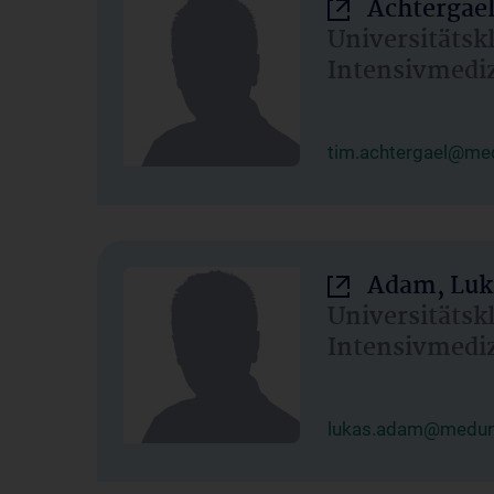
Achtergael
Universitätsk
Intensivmedi
tim.achtergael@med
Adam, Luk
Universitätsk
Intensivmedi
lukas.adam@meduni