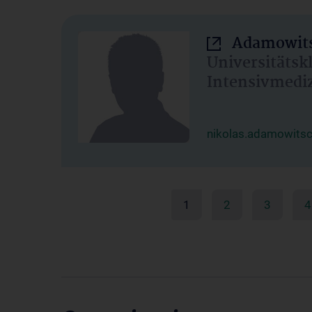
Adamowits
Universitätsk
Intensivmedi
nikolas.adamowits
1
2
3
4