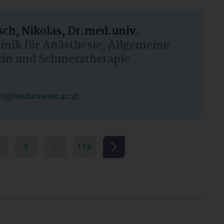
ch, Nikolas, Dr.med.univ.
linik für Anästhesie, Allgemeine
zin und Schmerztherapie
ch@meduniwien.ac.at
5
…
116