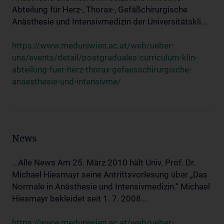
Abteilung für Herz-, Thorax-, Gefäßchirurgische
Anästhesie und Intensivmedizin der Universitätskli...
https://www.meduniwien.ac.at/web/ueber-
uns/events/detail/postgraduales-curriculum-klin-
abteilung-fuer-herz-thorax-gefaesschirurgische-
anaesthesie-und-intensivme/
News
...Alle News Am 25. März 2010 hält Univ. Prof. Dr.
Michael Hiesmayr seine Antrittsvorlesung über „Das
Normale in Anästhesie und Intensivmedizin.“ Michael
Hiesmayr bekleidet seit 1. 7. 2008...
https://www.meduniwien.ac.at/web/ueber-