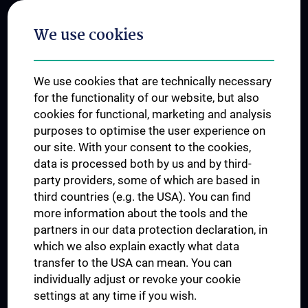
Postgraduate Trainings
We use cookies
Dual Career
Trusted Reseach - Research Security - Foreign Interference
We use cookies that are technically necessary
UNESCO Chair on Bioethics
for the functionality of our website, but also
MUVI
cookies for functional, marketing and analysis
purposes to optimise the user experience on
our site. With your consent to the cookies,
Connect with us
data is processed both by us and by third-
party providers, some of which are based in
third countries (e.g. the USA). You can find
more information about the tools and the
partners in our data protection declaration, in
which we also explain exactly what data
PRESSE
transfer to the USA can mean. You can
JOBS
individually adjust or revoke your cookie
MEDUNI SHOP
settings at any time if you wish.