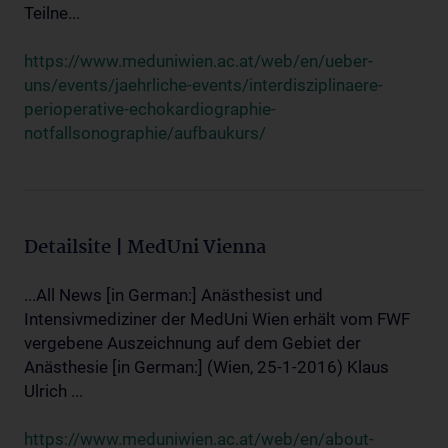
Teilne...
https://www.meduniwien.ac.at/web/en/ueber-
uns/events/jaehrliche-events/interdisziplinaere-
perioperative-echokardiographie-
notfallsonographie/aufbaukurs/
Detailsite | MedUni Vienna
...All News [in German:] Anästhesist und
Intensivmediziner der MedUni Wien erhält vom FWF
vergebene Auszeichnung auf dem Gebiet der
Anästhesie [in German:] (Wien, 25-1-2016) Klaus
Ulrich ...
https://www.meduniwien.ac.at/web/en/about-