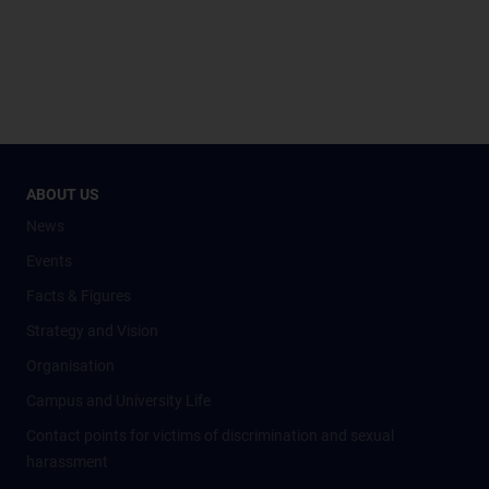
ABOUT US
News
Events
Facts & Figures
Strategy and Vision
Organisation
Campus and University Life
Contact points for victims of discrimination and sexual
harassment