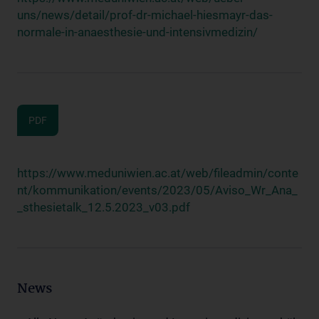
uns/news/detail/prof-dr-michael-hiesmayr-das-
normale-in-anaesthesie-und-intensivmedizin/
PDF
https://www.meduniwien.ac.at/web/fileadmin/conte
nt/kommunikation/events/2023/05/Aviso_Wr_Ana_
_sthesietalk_12.5.2023_v03.pdf
News