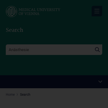
Skip
to
main
content
Search
Home
Search