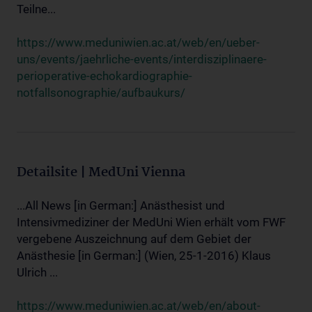
Teilne...
https://www.meduniwien.ac.at/web/en/ueber-
uns/events/jaehrliche-events/interdisziplinaere-
perioperative-echokardiographie-
notfallsonographie/aufbaukurs/
Detailsite | MedUni Vienna
...All News [in German:] Anästhesist und
Intensivmediziner der MedUni Wien erhält vom FWF
vergebene Auszeichnung auf dem Gebiet der
Anästhesie [in German:] (Wien, 25-1-2016) Klaus
Ulrich ...
https://www.meduniwien.ac.at/web/en/about-