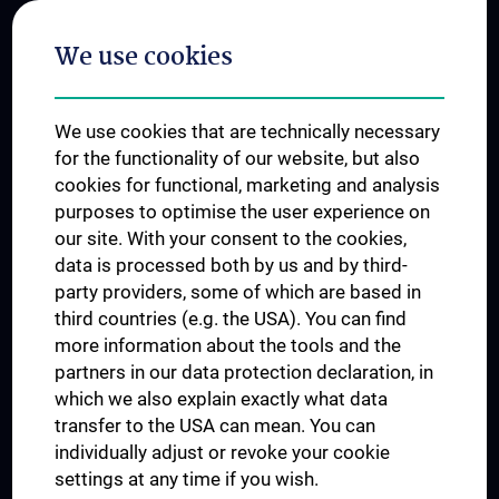
Postgraduate Trainings
We use cookies
Dual Career
Trusted Reseach - Research Security - Foreign Interference
We use cookies that are technically necessary
UNESCO Chair on Bioethics
for the functionality of our website, but also
MUVI
cookies for functional, marketing and analysis
purposes to optimise the user experience on
our site. With your consent to the cookies,
Connect with us
data is processed both by us and by third-
party providers, some of which are based in
third countries (e.g. the USA). You can find
more information about the tools and the
partners in our data protection declaration, in
which we also explain exactly what data
PRESSE
transfer to the USA can mean. You can
JOBS
individually adjust or revoke your cookie
MEDUNI SHOP
settings at any time if you wish.