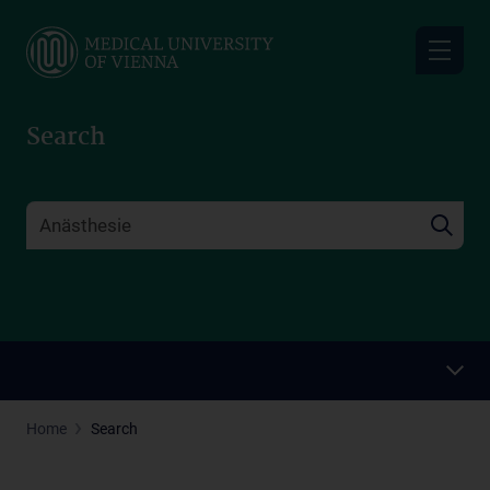
Skip
to
main
content
Search
Home
Search