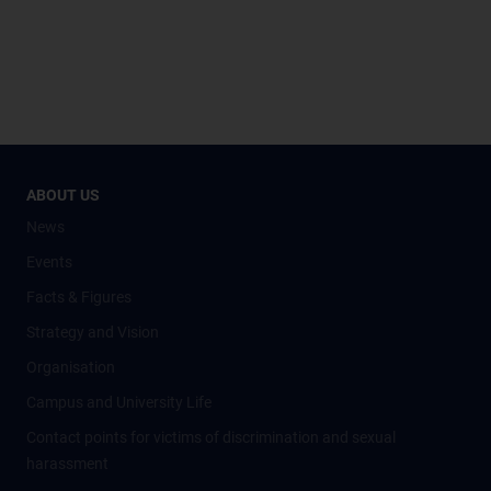
ABOUT US
News
Events
Facts & Figures
Strategy and Vision
Organisation
Campus and University Life
Contact points for victims of discrimination and sexual
harassment