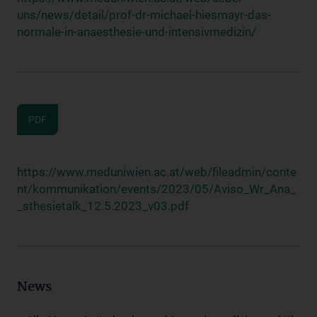
uns/news/detail/prof-dr-michael-hiesmayr-das-
normale-in-anaesthesie-und-intensivmedizin/
PDF
https://www.meduniwien.ac.at/web/fileadmin/conte
nt/kommunikation/events/2023/05/Aviso_Wr_Ana_
_sthesietalk_12.5.2023_v03.pdf
News