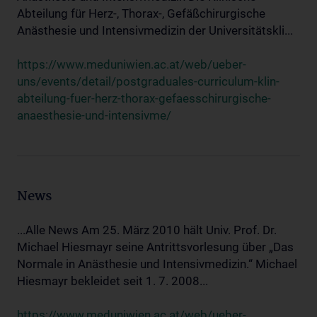
Abteilung für Herz-, Thorax-, Gefäßchirurgische
Anästhesie und Intensivmedizin der Universitätskli...
https://www.meduniwien.ac.at/web/ueber-
uns/events/detail/postgraduales-curriculum-klin-
abteilung-fuer-herz-thorax-gefaesschirurgische-
anaesthesie-und-intensivme/
News
...Alle News Am 25. März 2010 hält Univ. Prof. Dr.
Michael Hiesmayr seine Antrittsvorlesung über „Das
Normale in Anästhesie und Intensivmedizin.“ Michael
Hiesmayr bekleidet seit 1. 7. 2008...
https://www.meduniwien.ac.at/web/ueber-