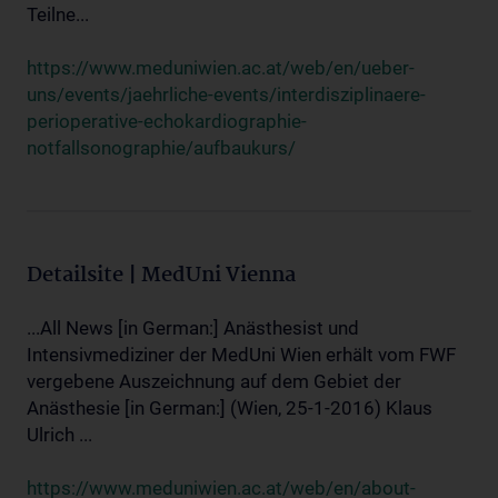
Teilne...
https://www.meduniwien.ac.at/web/en/ueber-
uns/events/jaehrliche-events/interdisziplinaere-
perioperative-echokardiographie-
notfallsonographie/aufbaukurs/
Detailsite | MedUni Vienna
...All News [in German:] Anästhesist und
Intensivmediziner der MedUni Wien erhält vom FWF
vergebene Auszeichnung auf dem Gebiet der
Anästhesie [in German:] (Wien, 25-1-2016) Klaus
Ulrich ...
https://www.meduniwien.ac.at/web/en/about-