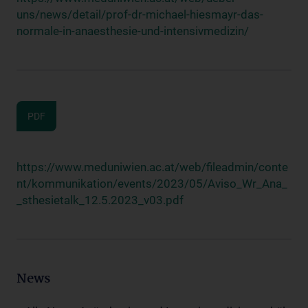
uns/news/detail/prof-dr-michael-hiesmayr-das-
normale-in-anaesthesie-und-intensivmedizin/
PDF
https://www.meduniwien.ac.at/web/fileadmin/conte
nt/kommunikation/events/2023/05/Aviso_Wr_Ana_
_sthesietalk_12.5.2023_v03.pdf
News