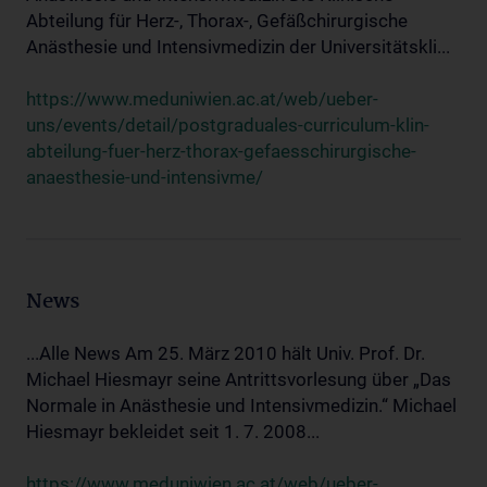
Abteilung für Herz-, Thorax-, Gefäßchirurgische
Anästhesie und Intensivmedizin der Universitätskli...
https://www.meduniwien.ac.at/web/ueber-
uns/events/detail/postgraduales-curriculum-klin-
abteilung-fuer-herz-thorax-gefaesschirurgische-
anaesthesie-und-intensivme/
News
...Alle News Am 25. März 2010 hält Univ. Prof. Dr.
Michael Hiesmayr seine Antrittsvorlesung über „Das
Normale in Anästhesie und Intensivmedizin.“ Michael
Hiesmayr bekleidet seit 1. 7. 2008...
https://www.meduniwien.ac.at/web/ueber-