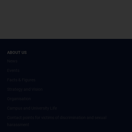
ABOUT US
News
Events
Facts & Figures
Strategy and Vision
Organisation
Campus and University Life
Contact points for victims of discrimination and sexual
harassment