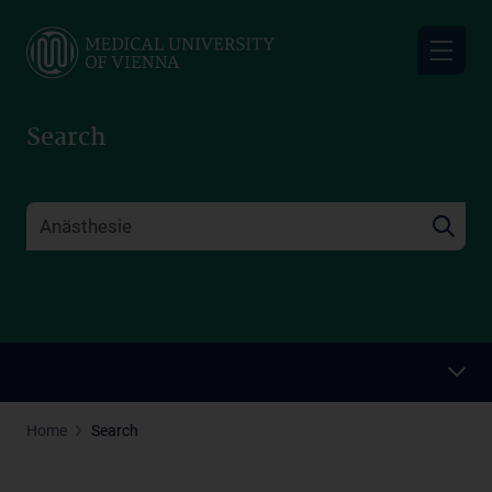
Skip
to
main
content
Search
Home
Search