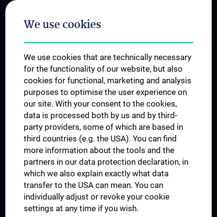
Postgraduate Trainings
We use cookies
Dual Career
Trusted Reseach - Research Security - Foreign Interference
We use cookies that are technically necessary
UNESCO Chair on Bioethics
for the functionality of our website, but also
MUVI
cookies for functional, marketing and analysis
purposes to optimise the user experience on
our site. With your consent to the cookies,
Connect with us
data is processed both by us and by third-
party providers, some of which are based in
third countries (e.g. the USA). You can find
more information about the tools and the
partners in our data protection declaration, in
which we also explain exactly what data
PRESSE
transfer to the USA can mean. You can
JOBS
individually adjust or revoke your cookie
MEDUNI SHOP
settings at any time if you wish.