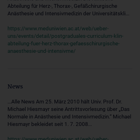
Abteilung für Herz-, Thorax-, Gefäßchirurgische
Anästhesie und Intensivmedizin der Universitätskli...
https://www.meduniwien.ac.at/web/ueber-
uns/events/detail/postgraduales-curriculum-klin-
abteilung-fuer-herz-thorax-gefaesschirurgische-
anaesthesie-und-intensivme/
News
...Alle News Am 25. März 2010 hält Univ. Prof. Dr.
Michael Hiesmayr seine Antrittsvorlesung über „Das
Normale in Anästhesie und Intensivmedizin.“ Michael
Hiesmayr bekleidet seit 1. 7. 2008...
https://www.meduniwien.ac.at/web/ueber-