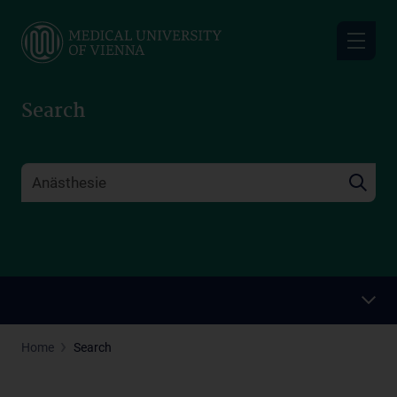
Skip
to
main
content
Search
Home
Search