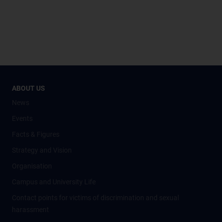
ABOUT US
News
Events
Facts & Figures
Strategy and Vision
Organisation
Campus and University Life
Contact points for victims of discrimination and sexual
harassment