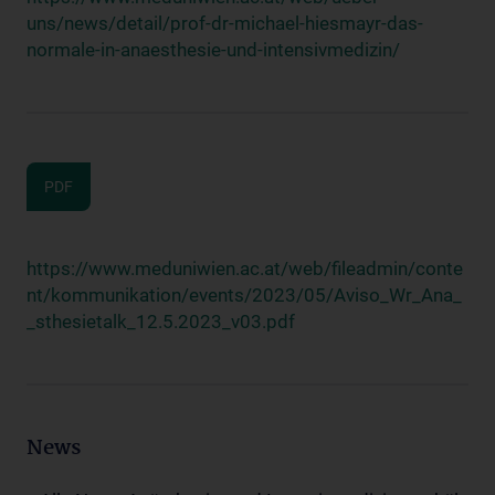
uns/news/detail/prof-dr-michael-hiesmayr-das-
normale-in-anaesthesie-und-intensivmedizin/
PDF
https://www.meduniwien.ac.at/web/fileadmin/conte
nt/kommunikation/events/2023/05/Aviso_Wr_Ana_
_sthesietalk_12.5.2023_v03.pdf
News