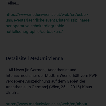
Teilne...
https://www.meduniwien.ac.at/web/en/ueber-
uns/events/jaehrliche-events/interdisziplinaere-
perioperative-echokardiographie-
notfallsonographie/aufbaukurs/
Detailsite | MedUni Vienna
...All News [in German:] Anästhesist und
Intensivmediziner der MedUni Wien erhält vom FWF
vergebene Auszeichnung auf dem Gebiet der
Anästhesie [in German:] (Wien, 25-1-2016) Klaus
Ulrich ...
https://www.meduniwien.ac.at/web/en/about-