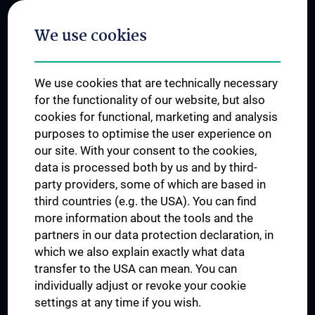
Postgraduate Trainings
We use cookies
Dual Career
Trusted Reseach - Research Security - Foreign Interference
We use cookies that are technically necessary
UNESCO Chair on Bioethics
for the functionality of our website, but also
MUVI
cookies for functional, marketing and analysis
purposes to optimise the user experience on
our site. With your consent to the cookies,
Connect with us
data is processed both by us and by third-
party providers, some of which are based in
third countries (e.g. the USA). You can find
more information about the tools and the
partners in our data protection declaration, in
which we also explain exactly what data
PRESSE
transfer to the USA can mean. You can
JOBS
individually adjust or revoke your cookie
MEDUNI SHOP
settings at any time if you wish.