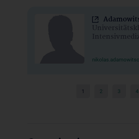
Adamowits
Universitätsk
Intensivmedi
nikolas.adamowits
1
2
3
4