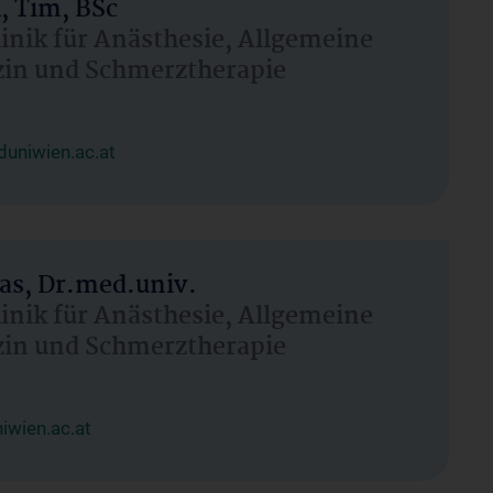
, Tim, BSc
linik für Anästhesie, Allgemeine
zin und Schmerztherapie
uniwien.ac.at
as, Dr.med.univ.
linik für Anästhesie, Allgemeine
zin und Schmerztherapie
wien.ac.at