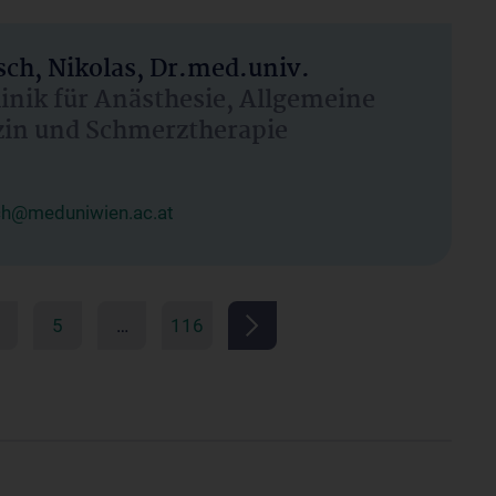
ch, Nikolas, Dr.med.univ.
linik für Anästhesie, Allgemeine
zin und Schmerztherapie
ch@meduniwien.ac.at
5
…
116