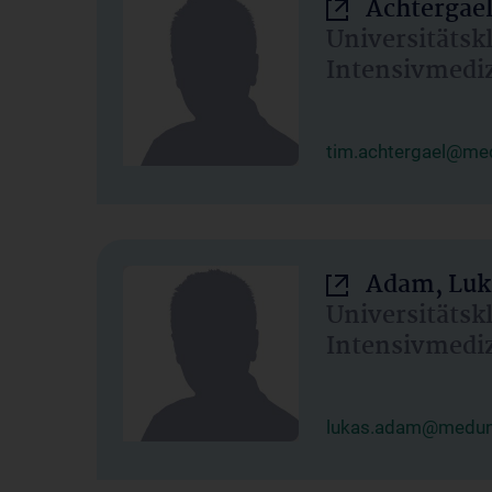
Achtergael
Universitätsk
Intensivmedi
tim.achtergael@med
Adam, Luk
Universitätsk
Intensivmedi
lukas.adam@meduni