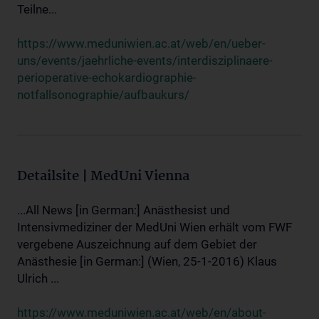
Teilne...
https://www.meduniwien.ac.at/web/en/ueber-
uns/events/jaehrliche-events/interdisziplinaere-
perioperative-echokardiographie-
notfallsonographie/aufbaukurs/
Detailsite | MedUni Vienna
...All News [in German:] Anästhesist und
Intensivmediziner der MedUni Wien erhält vom FWF
vergebene Auszeichnung auf dem Gebiet der
Anästhesie [in German:] (Wien, 25-1-2016) Klaus
Ulrich ...
https://www.meduniwien.ac.at/web/en/about-