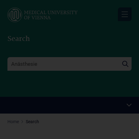
Skip
to
main
content
Search
Home
Search