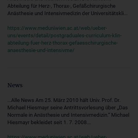
Abteilung für Herz-, Thorax-, Gefäßchirurgische
Anästhesie und Intensivmedizin der Universitätskli...
https://www.meduniwien.ac.at/web/ueber-
uns/events/detail/postgraduales-curriculum-klin-
abteilung-fuer-herz-thorax-gefaesschirurgische-
anaesthesie-und-intensivme/
News
...Alle News Am 25. März 2010 hält Univ. Prof. Dr.
Michael Hiesmayr seine Antrittsvorlesung über „Das
Normale in Anästhesie und Intensivmedizin.“ Michael
Hiesmayr bekleidet seit 1. 7. 2008...
https://www.meduniwien.ac.at/web/ueber-