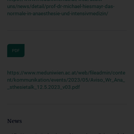
uns/news/detail/prof-dr-michael-hiesmayr-das-
normale-in-anaesthesie-und-intensivmedizin/
PDF
https://www.meduniwien.ac.at/web/fileadmin/conte
nt/kommunikation/events/2023/05/Aviso_Wr_Ana_
_sthesietalk_12.5.2023_v03.pdf
News