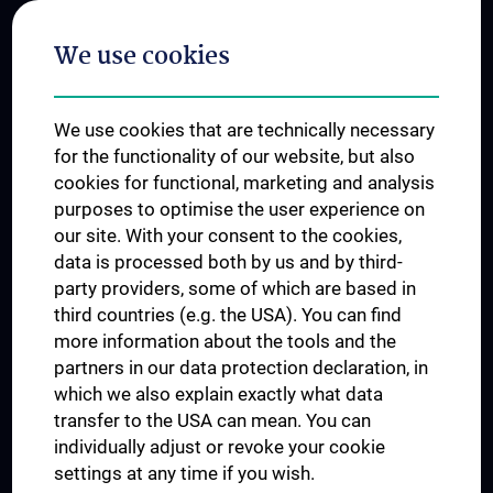
Postgraduate Trainings
We use cookies
Dual Career
Trusted Reseach - Research Security - Foreign Interference
We use cookies that are technically necessary
UNESCO Chair on Bioethics
for the functionality of our website, but also
MUVI
cookies for functional, marketing and analysis
purposes to optimise the user experience on
our site. With your consent to the cookies,
Connect with us
data is processed both by us and by third-
party providers, some of which are based in
third countries (e.g. the USA). You can find
more information about the tools and the
partners in our data protection declaration, in
which we also explain exactly what data
PRESSE
transfer to the USA can mean. You can
JOBS
individually adjust or revoke your cookie
MEDUNI SHOP
settings at any time if you wish.