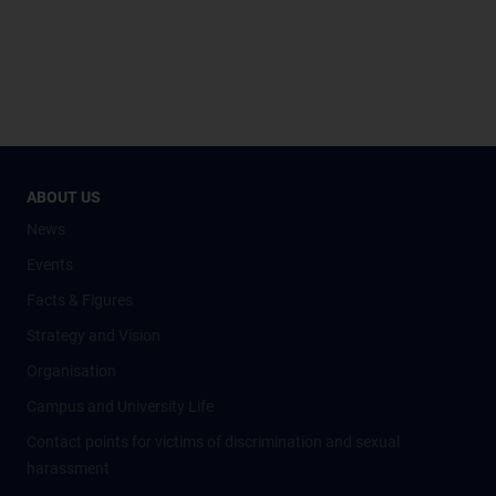
ABOUT US
News
Events
Facts & Figures
Strategy and Vision
Organisation
Campus and University Life
Contact points for victims of discrimination and sexual
harassment