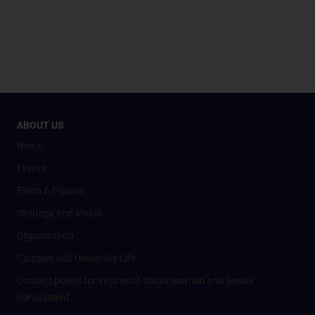
ABOUT US
News
Events
Facts & Figures
Strategy and Vision
Organisation
Campus and University Life
Contact points for victims of discrimination and sexual
harassment