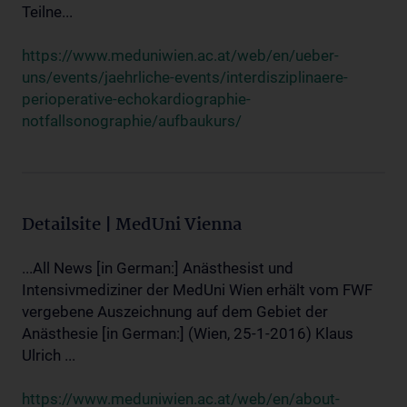
Teilne...
https://www.meduniwien.ac.at/web/en/ueber-
uns/events/jaehrliche-events/interdisziplinaere-
perioperative-echokardiographie-
notfallsonographie/aufbaukurs/
Detailsite | MedUni Vienna
...All News [in German:] Anästhesist und
Intensivmediziner der MedUni Wien erhält vom FWF
vergebene Auszeichnung auf dem Gebiet der
Anästhesie [in German:] (Wien, 25-1-2016) Klaus
Ulrich ...
https://www.meduniwien.ac.at/web/en/about-