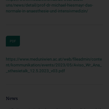
uns/news/detail/prof-dr-michael-hiesmayr-das-
normale-in-anaesthesie-und-intensivmedizin/
PDF
https://www.meduniwien.ac.at/web/fileadmin/conte
nt/kommunikation/events/2023/05/Aviso_Wr_Ana_
_sthesietalk_12.5.2023_v03.pdf
News