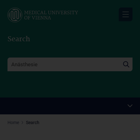
Skip
to
main
content
Search
Home
Search