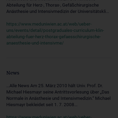
Abteilung für Herz-, Thorax-, Gefäßchirurgische
Anästhesie und Intensivmedizin der Universitätskli...
https://www.meduniwien.ac.at/web/ueber-
uns/events/detail/postgraduales-curriculum-klin-
abteilung-fuer-herz-thorax-gefaesschirurgische-
anaesthesie-und-intensivme/
News
...Alle News Am 25. März 2010 hält Univ. Prof. Dr.
Michael Hiesmayr seine Antrittsvorlesung über „Das
Normale in Anästhesie und Intensivmedizin.“ Michael
Hiesmayr bekleidet seit 1. 7. 2008...
https://www.meduniwien.ac.at/web/ueber-