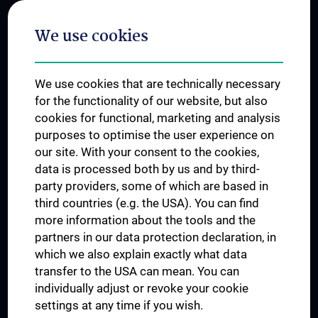
Postgraduate Trainings
We use cookies
Dual Career
Trusted Reseach - Research Security - Foreign Interference
We use cookies that are technically necessary
UNESCO Chair on Bioethics
for the functionality of our website, but also
MUVI
cookies for functional, marketing and analysis
purposes to optimise the user experience on
our site. With your consent to the cookies,
Connect with us
data is processed both by us and by third-
party providers, some of which are based in
third countries (e.g. the USA). You can find
more information about the tools and the
partners in our data protection declaration, in
which we also explain exactly what data
PRESSE
transfer to the USA can mean. You can
JOBS
individually adjust or revoke your cookie
MEDUNI SHOP
settings at any time if you wish.