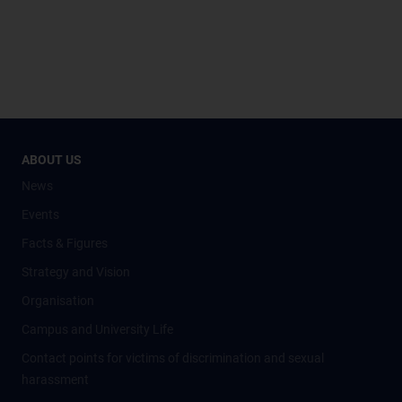
ABOUT US
News
Events
Facts & Figures
Strategy and Vision
Organisation
Campus and University Life
Contact points for victims of discrimination and sexual
harassment