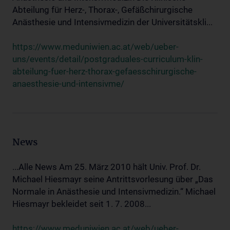
Abteilung für Herz-, Thorax-, Gefäßchirurgische
Anästhesie und Intensivmedizin der Universitätskli...
https://www.meduniwien.ac.at/web/ueber-
uns/events/detail/postgraduales-curriculum-klin-
abteilung-fuer-herz-thorax-gefaesschirurgische-
anaesthesie-und-intensivme/
News
...Alle News Am 25. März 2010 hält Univ. Prof. Dr.
Michael Hiesmayr seine Antrittsvorlesung über „Das
Normale in Anästhesie und Intensivmedizin.“ Michael
Hiesmayr bekleidet seit 1. 7. 2008...
https://www.meduniwien.ac.at/web/ueber-