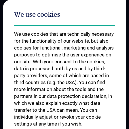
Postgraduate Trainings
We use cookies
Dual Career
Trusted Reseach - Research Security - Foreign Interference
We use cookies that are technically necessary
UNESCO Chair on Bioethics
for the functionality of our website, but also
MUVI
cookies for functional, marketing and analysis
purposes to optimise the user experience on
our site. With your consent to the cookies,
Connect with us
data is processed both by us and by third-
party providers, some of which are based in
third countries (e.g. the USA). You can find
more information about the tools and the
partners in our data protection declaration, in
which we also explain exactly what data
PRESSE
transfer to the USA can mean. You can
JOBS
individually adjust or revoke your cookie
MEDUNI SHOP
settings at any time if you wish.