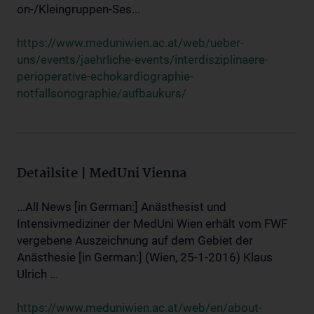
on-/Kleingruppen-Ses...
https://www.meduniwien.ac.at/web/ueber-
uns/events/jaehrliche-events/interdisziplinaere-
perioperative-echokardiographie-
notfallsonographie/aufbaukurs/
Detailsite | MedUni Vienna
...All News [in German:] Anästhesist und
Intensivmediziner der MedUni Wien erhält vom FWF
vergebene Auszeichnung auf dem Gebiet der
Anästhesie [in German:] (Wien, 25-1-2016) Klaus
Ulrich ...
https://www.meduniwien.ac.at/web/en/about-