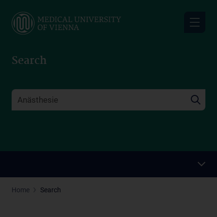
Skip
to
main
content
Search
Home
Search