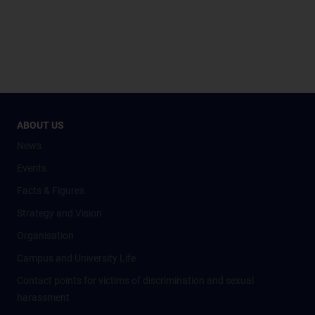
ABOUT US
News
Events
Facts & Figures
Strategy and Vision
Organisation
Campus and University Life
Contact points for victims of discrimination and sexual
harassment