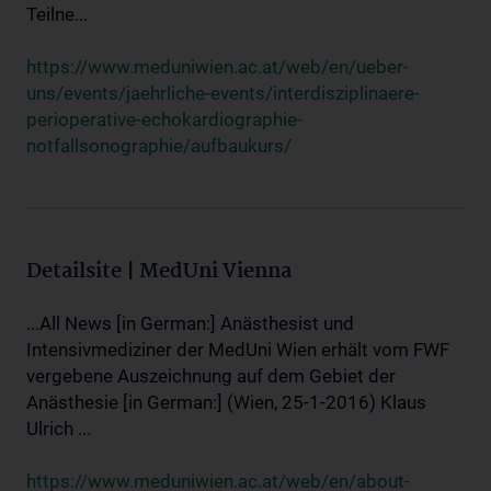
Teilne...
https://www.meduniwien.ac.at/web/en/ueber-
uns/events/jaehrliche-events/interdisziplinaere-
perioperative-echokardiographie-
notfallsonographie/aufbaukurs/
Detailsite | MedUni Vienna
...All News [in German:] Anästhesist und
Intensivmediziner der MedUni Wien erhält vom FWF
vergebene Auszeichnung auf dem Gebiet der
Anästhesie [in German:] (Wien, 25-1-2016) Klaus
Ulrich ...
https://www.meduniwien.ac.at/web/en/about-