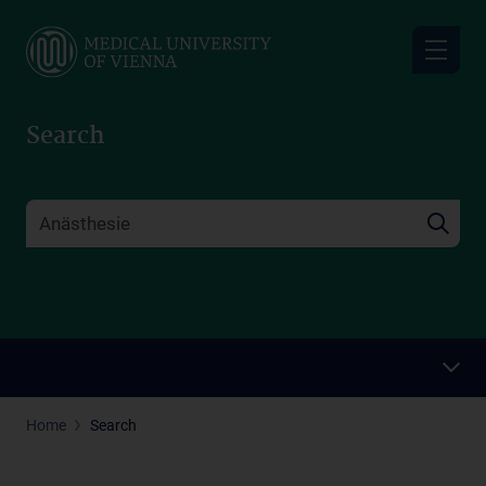
Skip
to
main
content
Search
Home
Search