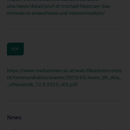
uns/news/detail/prof-dr-michael-hiesmayr-das-
normale-in-anaesthesie-und-intensivmedizin/
PDF
https://www.meduniwien.ac.at/web/fileadmin/conte
nt/kommunikation/events/2023/05/Aviso_Wr_Ana_
_sthesietalk_12.5.2023_v03.pdf
News