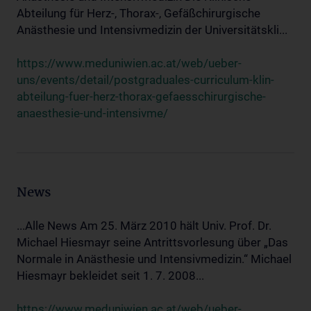
Abteilung für Herz-, Thorax-, Gefäßchirurgische
Anästhesie und Intensivmedizin der Universitätskli...
https://www.meduniwien.ac.at/web/ueber-
uns/events/detail/postgraduales-curriculum-klin-
abteilung-fuer-herz-thorax-gefaesschirurgische-
anaesthesie-und-intensivme/
News
...Alle News Am 25. März 2010 hält Univ. Prof. Dr.
Michael Hiesmayr seine Antrittsvorlesung über „Das
Normale in Anästhesie und Intensivmedizin.“ Michael
Hiesmayr bekleidet seit 1. 7. 2008...
https://www.meduniwien.ac.at/web/ueber-