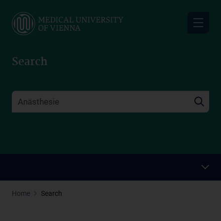
Skip
to
main
content
Search
Home
Search