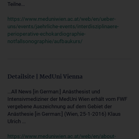
Teilne...
https://www.meduniwien.ac.at/web/en/ueber-
uns/events/jaehrliche-events/interdisziplinaere-
perioperative-echokardiographie-
notfallsonographie/aufbaukurs/
Detailsite | MedUni Vienna
...All News [in German:] Anästhesist und
Intensivmediziner der MedUni Wien erhält vom FWF
vergebene Auszeichnung auf dem Gebiet der
Anästhesie [in German:] (Wien, 25-1-2016) Klaus
Ulrich ...
https://www.meduniwien.ac.at/web/en/about-