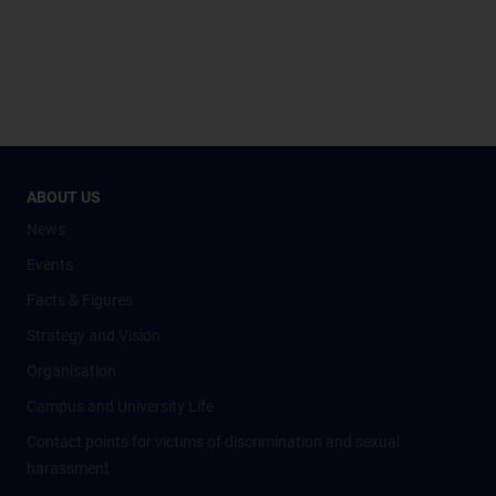
ABOUT US
News
Events
Facts & Figures
Strategy and Vision
Organisation
Campus and University Life
Contact points for victims of discrimination and sexual
harassment