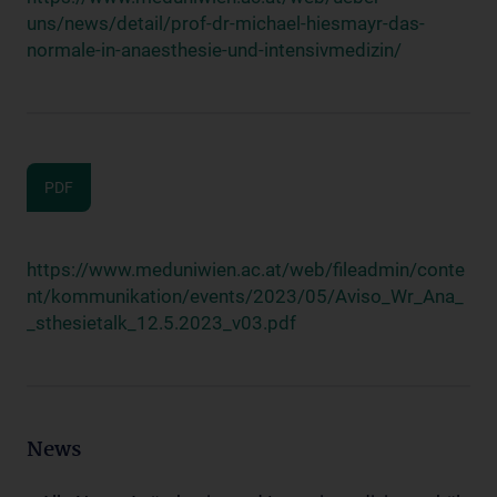
uns/news/detail/prof-dr-michael-hiesmayr-das-
normale-in-anaesthesie-und-intensivmedizin/
PDF
https://www.meduniwien.ac.at/web/fileadmin/conte
nt/kommunikation/events/2023/05/Aviso_Wr_Ana_
_sthesietalk_12.5.2023_v03.pdf
News