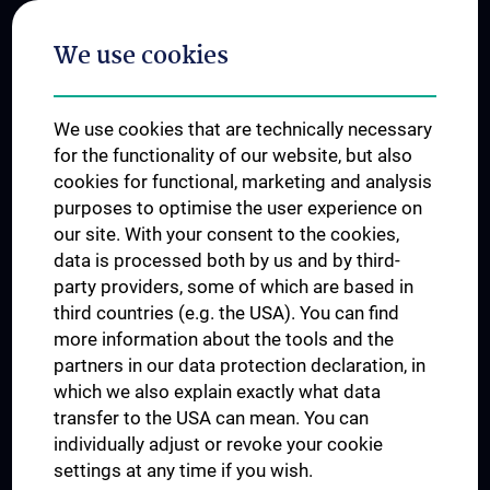
Postgraduate Trainings
We use cookies
Dual Career
Trusted Reseach - Research Security - Foreign Interference
We use cookies that are technically necessary
UNESCO Chair on Bioethics
for the functionality of our website, but also
MUVI
cookies for functional, marketing and analysis
purposes to optimise the user experience on
our site. With your consent to the cookies,
Connect with us
data is processed both by us and by third-
party providers, some of which are based in
third countries (e.g. the USA). You can find
more information about the tools and the
partners in our data protection declaration, in
which we also explain exactly what data
PRESSE
transfer to the USA can mean. You can
JOBS
individually adjust or revoke your cookie
MEDUNI SHOP
settings at any time if you wish.