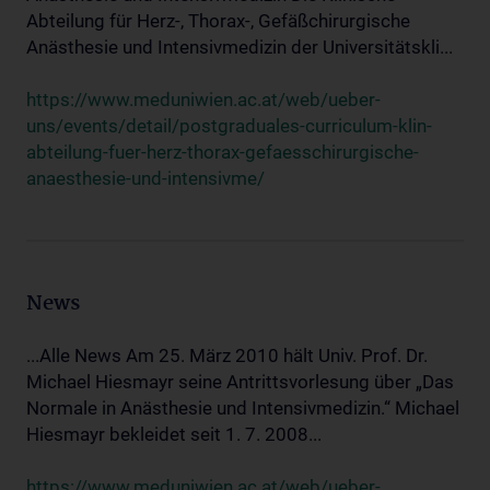
Abteilung für Herz-, Thorax-, Gefäßchirurgische
Anästhesie und Intensivmedizin der Universitätskli...
https://www.meduniwien.ac.at/web/ueber-
uns/events/detail/postgraduales-curriculum-klin-
abteilung-fuer-herz-thorax-gefaesschirurgische-
anaesthesie-und-intensivme/
News
...Alle News Am 25. März 2010 hält Univ. Prof. Dr.
Michael Hiesmayr seine Antrittsvorlesung über „Das
Normale in Anästhesie und Intensivmedizin.“ Michael
Hiesmayr bekleidet seit 1. 7. 2008...
https://www.meduniwien.ac.at/web/ueber-