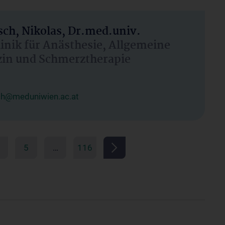
ch, Nikolas, Dr.med.univ.
linik für Anästhesie, Allgemeine
zin und Schmerztherapie
ch@meduniwien.ac.at
5
…
116