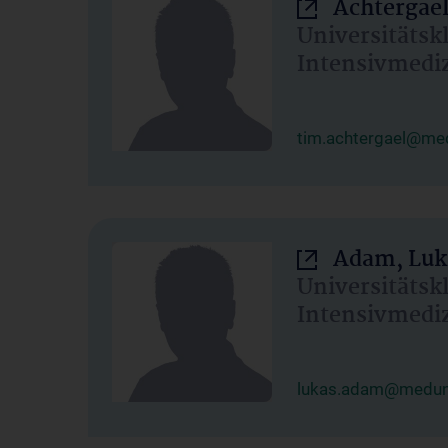
Achtergael
Universitätsk
Intensivmedi
tim.achtergael@med
Adam, Luk
Universitätsk
Intensivmedi
lukas.adam@meduni