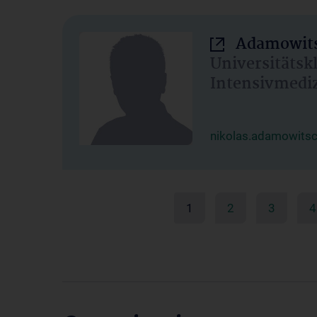
Adamowits
Universitätsk
Intensivmedi
nikolas.adamowits
1
2
3
4