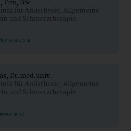
, Tim, BSc
linik für Anästhesie, Allgemeine
zin und Schmerztherapie
uniwien.ac.at
as, Dr.med.univ.
linik für Anästhesie, Allgemeine
zin und Schmerztherapie
wien.ac.at