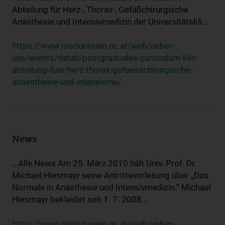
Abteilung für Herz-, Thorax-, Gefäßchirurgische
Anästhesie und Intensivmedizin der Universitätskli...
https://www.meduniwien.ac.at/web/ueber-
uns/events/detail/postgraduales-curriculum-klin-
abteilung-fuer-herz-thorax-gefaesschirurgische-
anaesthesie-und-intensivme/
News
...Alle News Am 25. März 2010 hält Univ. Prof. Dr.
Michael Hiesmayr seine Antrittsvorlesung über „Das
Normale in Anästhesie und Intensivmedizin.“ Michael
Hiesmayr bekleidet seit 1. 7. 2008...
https://www.meduniwien.ac.at/web/ueber-