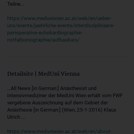
Teilne...
https://www.meduniwien.ac.at/web/en/ueber-
uns/events/jaehrliche-events/interdisziplinaere-
perioperative-echokardiographie-
notfallsonographie/aufbaukurs/
Detailsite | MedUni Vienna
...All News [in German:] Anästhesist und
Intensivmediziner der MedUni Wien erhält vom FWF
vergebene Auszeichnung auf dem Gebiet der
Anästhesie [in German:] (Wien, 25-1-2016) Klaus
Ulrich ...
https://www.meduniwien.ac.at/web/en/about-