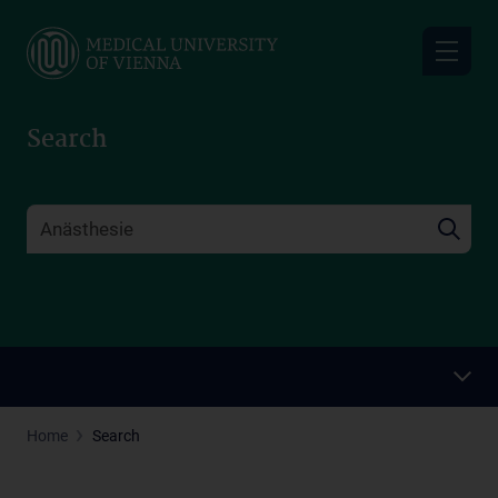
Skip
to
main
content
Search
Home
Search