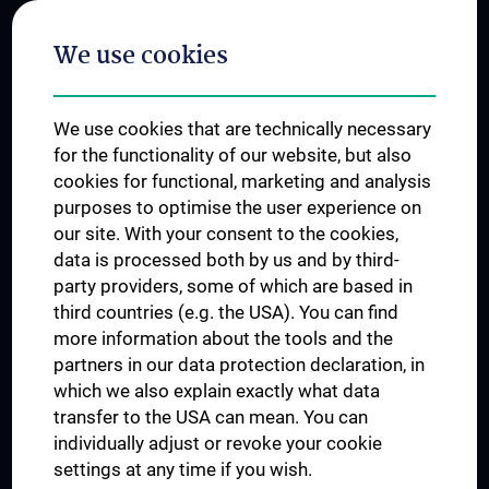
Postgraduate Trainings
We use cookies
Dual Career
Trusted Reseach - Research Security - Foreign Interference
We use cookies that are technically necessary
UNESCO Chair on Bioethics
for the functionality of our website, but also
MUVI
cookies for functional, marketing and analysis
purposes to optimise the user experience on
our site. With your consent to the cookies,
Connect with us
data is processed both by us and by third-
party providers, some of which are based in
third countries (e.g. the USA). You can find
more information about the tools and the
partners in our data protection declaration, in
which we also explain exactly what data
PRESSE
transfer to the USA can mean. You can
JOBS
individually adjust or revoke your cookie
MEDUNI SHOP
settings at any time if you wish.