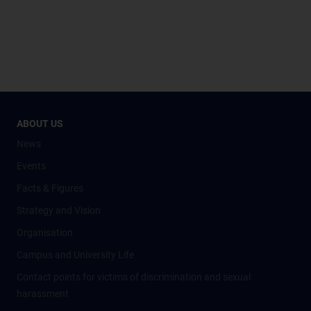
ABOUT US
News
Events
Facts & Figures
Strategy and Vision
Organisation
Campus and University Life
Contact points for victims of discrimination and sexual
harassment