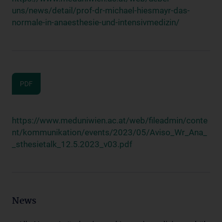
uns/news/detail/prof-dr-michael-hiesmayr-das-
normale-in-anaesthesie-und-intensivmedizin/
PDF
https://www.meduniwien.ac.at/web/fileadmin/conte
nt/kommunikation/events/2023/05/Aviso_Wr_Ana_
_sthesietalk_12.5.2023_v03.pdf
News