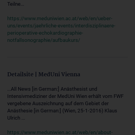
Teilne...
https://www.meduniwien.ac.at/web/en/ueber-
uns/events/jaehrliche-events/interdisziplinaere-
perioperative-echokardiographie-
notfallsonographie/aufbaukurs/
Detailsite | MedUni Vienna
...All News [in German:] Anästhesist und
Intensivmediziner der MedUni Wien erhält vom FWF
vergebene Auszeichnung auf dem Gebiet der
Anästhesie [in German:] (Wien, 25-1-2016) Klaus
Ulrich ...
https://www.meduniwien.ac.at/web/en/about-