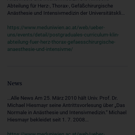
Abteilung für Herz-, Thorax-, Gefäßchirurgische
Anästhesie und Intensivmedizin der Universitätskli...
https://www.meduniwien.ac.at/web/ueber-
uns/events/detail/postgraduales-curriculum-klin-
abteilung-fuer-herz-thorax-gefaesschirurgische-
anaesthesie-und-intensivme/
News
...Alle News Am 25. März 2010 hält Univ. Prof. Dr.
Michael Hiesmayr seine Antrittsvorlesung über „Das
Normale in Anästhesie und Intensivmedizin.“ Michael
Hiesmayr bekleidet seit 1. 7. 2008...
https://www.meduniwien.ac.at/web/ueber-