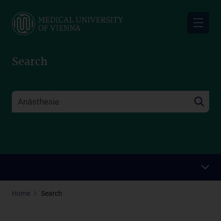
Skip
to
main
content
Search
Home
Search