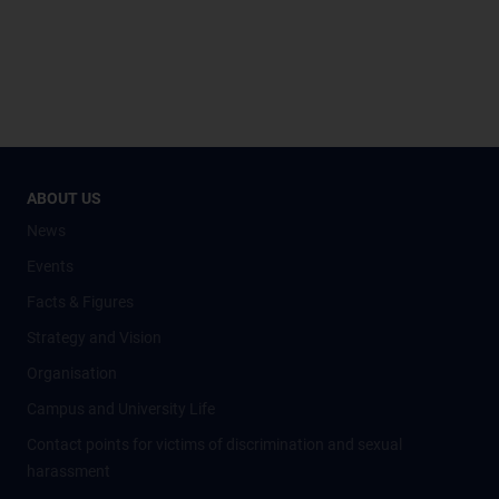
ABOUT US
News
Events
Facts & Figures
Strategy and Vision
Organisation
Campus and University Life
Contact points for victims of discrimination and sexual
harassment