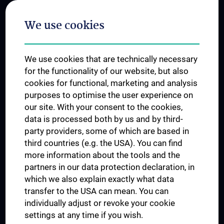
Postgraduate Trainings
We use cookies
Dual Career
Trusted Reseach - Research Security - Foreign Interference
We use cookies that are technically necessary
UNESCO Chair on Bioethics
for the functionality of our website, but also
MUVI
cookies for functional, marketing and analysis
purposes to optimise the user experience on
our site. With your consent to the cookies,
Connect with us
data is processed both by us and by third-
party providers, some of which are based in
third countries (e.g. the USA). You can find
more information about the tools and the
partners in our data protection declaration, in
which we also explain exactly what data
PRESSE
transfer to the USA can mean. You can
JOBS
individually adjust or revoke your cookie
MEDUNI SHOP
settings at any time if you wish.