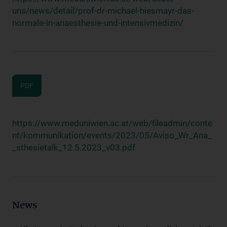
uns/news/detail/prof-dr-michael-hiesmayr-das-
normale-in-anaesthesie-und-intensivmedizin/
PDF
https://www.meduniwien.ac.at/web/fileadmin/conte
nt/kommunikation/events/2023/05/Aviso_Wr_Ana_
_sthesietalk_12.5.2023_v03.pdf
News