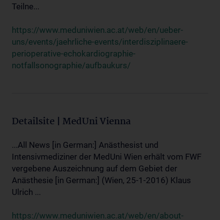
Teilne...
https://www.meduniwien.ac.at/web/en/ueber-
uns/events/jaehrliche-events/interdisziplinaere-
perioperative-echokardiographie-
notfallsonographie/aufbaukurs/
Detailsite | MedUni Vienna
...All News [in German:] Anästhesist und
Intensivmediziner der MedUni Wien erhält vom FWF
vergebene Auszeichnung auf dem Gebiet der
Anästhesie [in German:] (Wien, 25-1-2016) Klaus
Ulrich ...
https://www.meduniwien.ac.at/web/en/about-