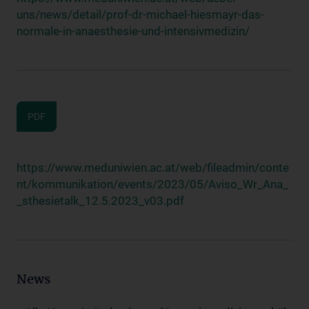
uns/news/detail/prof-dr-michael-hiesmayr-das-
normale-in-anaesthesie-und-intensivmedizin/
PDF
https://www.meduniwien.ac.at/web/fileadmin/conte
nt/kommunikation/events/2023/05/Aviso_Wr_Ana_
_sthesietalk_12.5.2023_v03.pdf
News