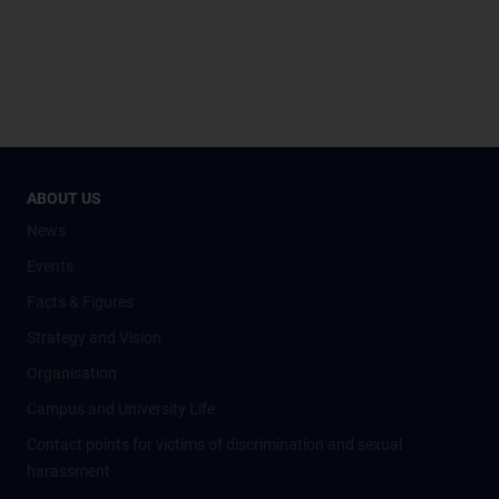
ABOUT US
News
Events
Facts & Figures
Strategy and Vision
Organisation
Campus and University Life
Contact points for victims of discrimination and sexual
harassment