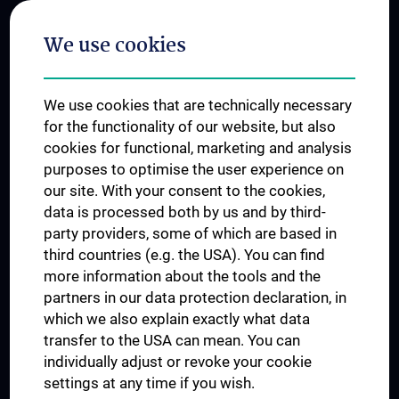
Postgraduate Trainings
We use cookies
Dual Career
Trusted Reseach - Research Security - Foreign Interference
We use cookies that are technically necessary
UNESCO Chair on Bioethics
for the functionality of our website, but also
MUVI
cookies for functional, marketing and analysis
purposes to optimise the user experience on
our site. With your consent to the cookies,
Connect with us
data is processed both by us and by third-
party providers, some of which are based in
third countries (e.g. the USA). You can find
more information about the tools and the
partners in our data protection declaration, in
which we also explain exactly what data
PRESSE
transfer to the USA can mean. You can
JOBS
individually adjust or revoke your cookie
MEDUNI SHOP
settings at any time if you wish.