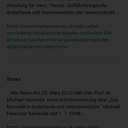
Abteilung für Herz-, Thorax-, Gefäßchirurgische
Anästhesie und Intensivmedizin der Universitätskli...
https://www.meduniwien.ac.at/web/ueber-
uns/events/detail/postgraduales-curriculum-klin-
abteilung-fuer-herz-thorax-gefaesschirurgische-
anaesthesie-und-intensivme/
News
...Alle News Am 25. März 2010 hält Univ. Prof. Dr.
Michael Hiesmayr seine Antrittsvorlesung über „Das
Normale in Anästhesie und Intensivmedizin.“ Michael
Hiesmayr bekleidet seit 1. 7. 2008...
https://www.meduniwien.ac.at/web/ueber-