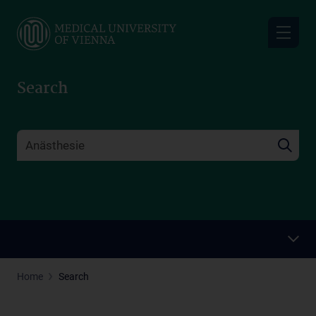
Skip
to
main
content
Search
Home
Search