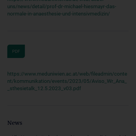
uns/news/detail/prof-dr-michael-hiesmayr-das-
normale-in-anaesthesie-und-intensivmedizin/
PDF
https://www.meduniwien.ac.at/web/fileadmin/conte
nt/kommunikation/events/2023/05/Aviso_Wr_Ana_
_sthesietalk_12.5.2023_v03.pdf
News