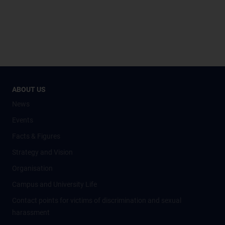
ABOUT US
News
Events
Facts & Figures
Strategy and Vision
Organisation
Campus and University Life
Contact points for victims of discrimination and sexual
harassment