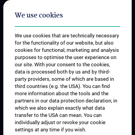
Postgraduate Trainings
We use cookies
Dual Career
Trusted Reseach - Research Security - Foreign Interference
We use cookies that are technically necessary
UNESCO Chair on Bioethics
for the functionality of our website, but also
MUVI
cookies for functional, marketing and analysis
purposes to optimise the user experience on
our site. With your consent to the cookies,
Connect with us
data is processed both by us and by third-
party providers, some of which are based in
third countries (e.g. the USA). You can find
more information about the tools and the
partners in our data protection declaration, in
which we also explain exactly what data
PRESSE
transfer to the USA can mean. You can
JOBS
individually adjust or revoke your cookie
MEDUNI SHOP
settings at any time if you wish.