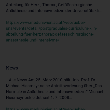
Abteilung für Herz-, Thorax-, Gefäßchirurgische
Anästhesie und Intensivmedizin der Universitätskli...
https://www.meduniwien.ac.at/web/ueber-
uns/events/detail/postgraduales-curriculum-klin-
abteilung-fuer-herz-thorax-gefaesschirurgische-
anaesthesie-und-intensivme/
News
...Alle News Am 25. März 2010 hält Univ. Prof. Dr.
Michael Hiesmayr seine Antrittsvorlesung über „Das
Normale in Anästhesie und Intensivmedizin.“ Michael
Hiesmayr bekleidet seit 1. 7. 2008...
https://www.meduniwien.ac.at/web/ueber-