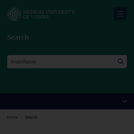
Skip
to
main
content
Search
Home
Search