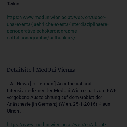
Teilne...
https://www.meduniwien.ac.at/web/en/ueber-
uns/events/jaehrliche-events/interdisziplinaere-
perioperative-echokardiographie-
notfallsonographie/aufbaukurs/
Detailsite | MedUni Vienna
...All News [in German:] Anästhesist und
Intensivmediziner der MedUni Wien erhält vom FWF
vergebene Auszeichnung auf dem Gebiet der
Anästhesie [in German:] (Wien, 25-1-2016) Klaus
Ulrich ...
https://www.meduniwien.ac.at/web/en/about-