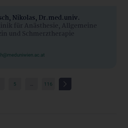
ch, Nikolas, Dr.med.univ.
linik für Anästhesie, Allgemeine
zin und Schmerztherapie
ch@meduniwien.ac.at
5
…
116