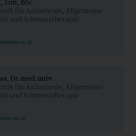
, Tim, BSc
linik für Anästhesie, Allgemeine
zin und Schmerztherapie
uniwien.ac.at
as, Dr.med.univ.
linik für Anästhesie, Allgemeine
zin und Schmerztherapie
wien.ac.at