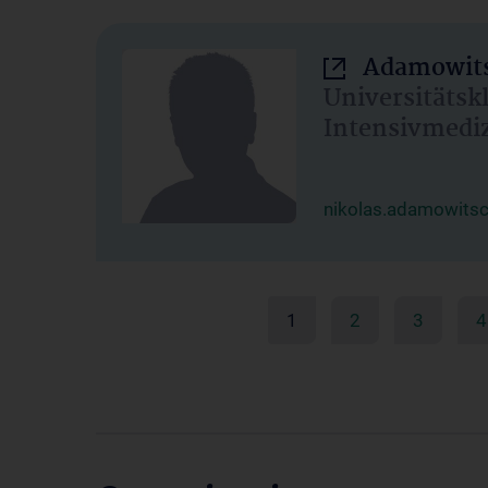
Adamowits
Universitätsk
Intensivmedi
nikolas.adamowits
1
2
3
4