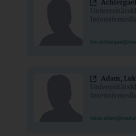
Achtergael
Universitätsk
Intensivmedi
tim.achtergael@med
Adam, Luk
Universitätsk
Intensivmedi
lukas.adam@meduni