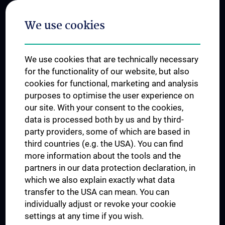
Postgraduate Trainings
We use cookies
Dual Career
Trusted Reseach - Research Security - Foreign Interference
We use cookies that are technically necessary
UNESCO Chair on Bioethics
for the functionality of our website, but also
MUVI
cookies for functional, marketing and analysis
purposes to optimise the user experience on
our site. With your consent to the cookies,
Connect with us
data is processed both by us and by third-
party providers, some of which are based in
third countries (e.g. the USA). You can find
more information about the tools and the
partners in our data protection declaration, in
which we also explain exactly what data
PRESSE
transfer to the USA can mean. You can
JOBS
individually adjust or revoke your cookie
MEDUNI SHOP
settings at any time if you wish.