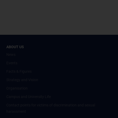
ABOUT US
News
Events
Facts & Figures
Strategy and Vision
Organisation
Campus and University Life
Contact points for victims of discrimination and sexual
harassment