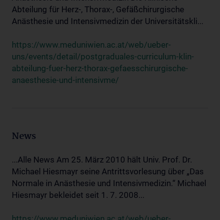
Abteilung für Herz-, Thorax-, Gefäßchirurgische
Anästhesie und Intensivmedizin der Universitätskli...
https://www.meduniwien.ac.at/web/ueber-
uns/events/detail/postgraduales-curriculum-klin-
abteilung-fuer-herz-thorax-gefaesschirurgische-
anaesthesie-und-intensivme/
News
...Alle News Am 25. März 2010 hält Univ. Prof. Dr.
Michael Hiesmayr seine Antrittsvorlesung über „Das
Normale in Anästhesie und Intensivmedizin.“ Michael
Hiesmayr bekleidet seit 1. 7. 2008...
https://www.meduniwien.ac.at/web/ueber-