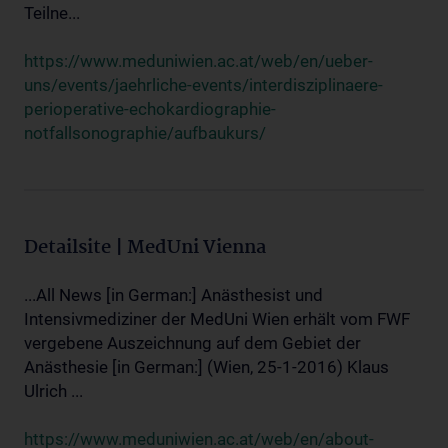
Teilne...
https://www.meduniwien.ac.at/web/en/ueber-
uns/events/jaehrliche-events/interdisziplinaere-
perioperative-echokardiographie-
notfallsonographie/aufbaukurs/
Detailsite | MedUni Vienna
...All News [in German:] Anästhesist und
Intensivmediziner der MedUni Wien erhält vom FWF
vergebene Auszeichnung auf dem Gebiet der
Anästhesie [in German:] (Wien, 25-1-2016) Klaus
Ulrich ...
https://www.meduniwien.ac.at/web/en/about-