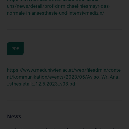
uns/news/detail/prof-dr-michael-hiesmayr-das-
normale-in-anaesthesie-und-intensivmedizin/
PDF
https://www.meduniwien.ac.at/web/fileadmin/conte
nt/kommunikation/events/2023/05/Aviso_Wr_Ana_
_sthesietalk_12.5.2023_v03.pdf
News