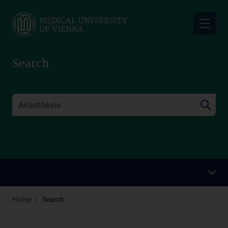
Skip
to
main
content
Search
Home
Search