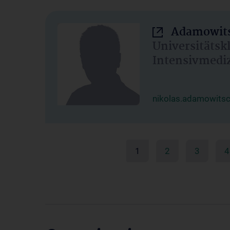
Adamowits
Universitätsk
Intensivmedi
nikolas.adamowits
1
2
3
4