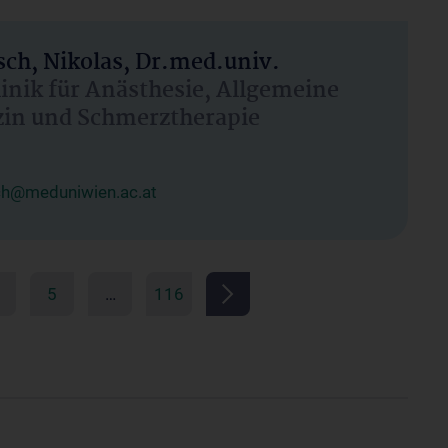
ch, Nikolas, Dr.med.univ.
linik für Anästhesie, Allgemeine
zin und Schmerztherapie
ch@meduniwien.ac.at
5
…
116