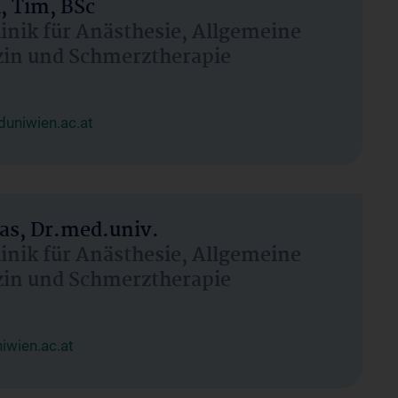
, Tim, BSc
linik für Anästhesie, Allgemeine
zin und Schmerztherapie
uniwien.ac.at
as, Dr.med.univ.
linik für Anästhesie, Allgemeine
zin und Schmerztherapie
wien.ac.at