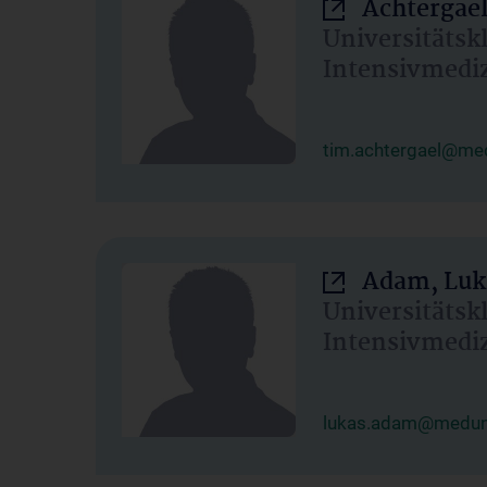
Achtergael
Universitätsk
Intensivmedi
tim.achtergael@med
Adam, Luk
Universitätsk
Intensivmedi
lukas.adam@meduni