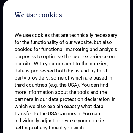
Postgraduate Trainings
We use cookies
Dual Career
Trusted Reseach - Research Security - Foreign Interference
We use cookies that are technically necessary
UNESCO Chair on Bioethics
for the functionality of our website, but also
MUVI
cookies for functional, marketing and analysis
purposes to optimise the user experience on
our site. With your consent to the cookies,
Connect with us
data is processed both by us and by third-
party providers, some of which are based in
third countries (e.g. the USA). You can find
more information about the tools and the
partners in our data protection declaration, in
which we also explain exactly what data
PRESSE
transfer to the USA can mean. You can
JOBS
individually adjust or revoke your cookie
MEDUNI SHOP
settings at any time if you wish.