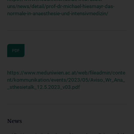
uns/news/detail/prof-dr-michael-hiesmayr-das-
normale-in-anaesthesie-und-intensivmedizin/
PDF
https://www.meduniwien.ac.at/web/fileadmin/conte
nt/kommunikation/events/2023/05/Aviso_Wr_Ana_
_sthesietalk_12.5.2023_v03.pdf
News