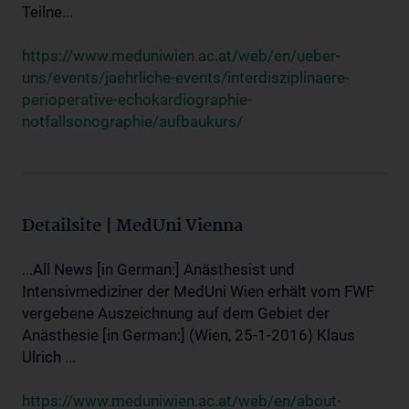
Teilne...
https://www.meduniwien.ac.at/web/en/ueber-
uns/events/jaehrliche-events/interdisziplinaere-
perioperative-echokardiographie-
notfallsonographie/aufbaukurs/
Detailsite | MedUni Vienna
...All News [in German:] Anästhesist und
Intensivmediziner der MedUni Wien erhält vom FWF
vergebene Auszeichnung auf dem Gebiet der
Anästhesie [in German:] (Wien, 25-1-2016) Klaus
Ulrich ...
https://www.meduniwien.ac.at/web/en/about-