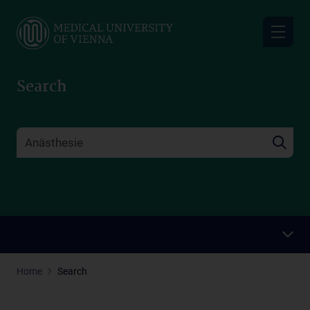
Skip
to
main
content
Search
Home
Search