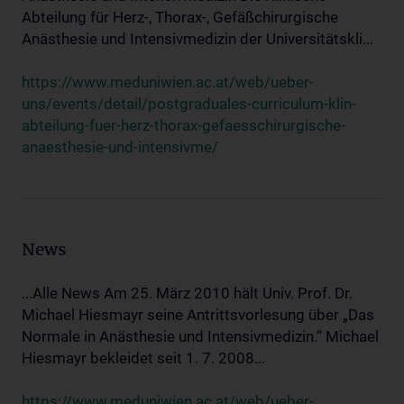
Abteilung für Herz-, Thorax-, Gefäßchirurgische
Anästhesie und Intensivmedizin der Universitätskli...
https://www.meduniwien.ac.at/web/ueber-
uns/events/detail/postgraduales-curriculum-klin-
abteilung-fuer-herz-thorax-gefaesschirurgische-
anaesthesie-und-intensivme/
News
...Alle News Am 25. März 2010 hält Univ. Prof. Dr.
Michael Hiesmayr seine Antrittsvorlesung über „Das
Normale in Anästhesie und Intensivmedizin.“ Michael
Hiesmayr bekleidet seit 1. 7. 2008...
https://www.meduniwien.ac.at/web/ueber-