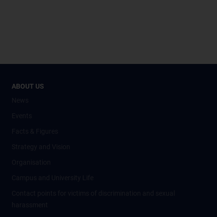
ABOUT US
News
Events
Facts & Figures
Strategy and Vision
Organisation
Campus and University Life
Contact points for victims of discrimination and sexual
harassment