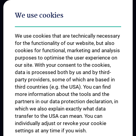
Postgraduate Trainings
We use cookies
Dual Career
Trusted Reseach - Research Security - Foreign Interference
We use cookies that are technically necessary
UNESCO Chair on Bioethics
for the functionality of our website, but also
MUVI
cookies for functional, marketing and analysis
purposes to optimise the user experience on
our site. With your consent to the cookies,
Connect with us
data is processed both by us and by third-
party providers, some of which are based in
third countries (e.g. the USA). You can find
more information about the tools and the
partners in our data protection declaration, in
which we also explain exactly what data
PRESSE
transfer to the USA can mean. You can
JOBS
individually adjust or revoke your cookie
MEDUNI SHOP
settings at any time if you wish.