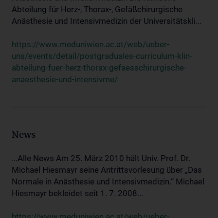
Abteilung für Herz-, Thorax-, Gefäßchirurgische
Anästhesie und Intensivmedizin der Universitätskli...
https://www.meduniwien.ac.at/web/ueber-
uns/events/detail/postgraduales-curriculum-klin-
abteilung-fuer-herz-thorax-gefaesschirurgische-
anaesthesie-und-intensivme/
News
...Alle News Am 25. März 2010 hält Univ. Prof. Dr.
Michael Hiesmayr seine Antrittsvorlesung über „Das
Normale in Anästhesie und Intensivmedizin.“ Michael
Hiesmayr bekleidet seit 1. 7. 2008...
https://www.meduniwien.ac.at/web/ueber-