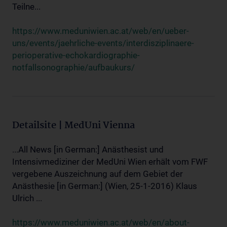
Teilne...
https://www.meduniwien.ac.at/web/en/ueber-
uns/events/jaehrliche-events/interdisziplinaere-
perioperative-echokardiographie-
notfallsonographie/aufbaukurs/
Detailsite | MedUni Vienna
...All News [in German:] Anästhesist und
Intensivmediziner der MedUni Wien erhält vom FWF
vergebene Auszeichnung auf dem Gebiet der
Anästhesie [in German:] (Wien, 25-1-2016) Klaus
Ulrich ...
https://www.meduniwien.ac.at/web/en/about-