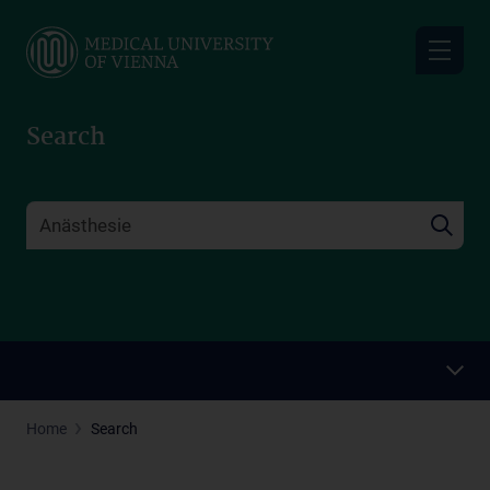
Skip
to
main
content
Search
Home
Search