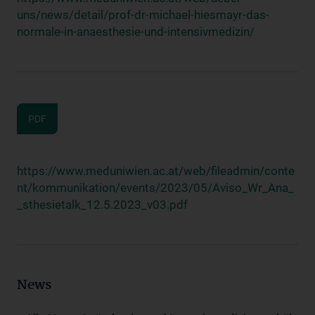
uns/news/detail/prof-dr-michael-hiesmayr-das-
normale-in-anaesthesie-und-intensivmedizin/
PDF
https://www.meduniwien.ac.at/web/fileadmin/conte
nt/kommunikation/events/2023/05/Aviso_Wr_Ana_
_sthesietalk_12.5.2023_v03.pdf
News