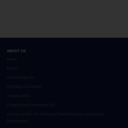
ABOUT US
News
Events
Facts & Figures
Strategy and Vision
Organisation
Campus and University Life
Contact points for victims of discrimination and sexual
harassment