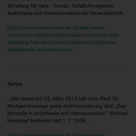
Abteilung für Herz-, Thorax-, Gefäßchirurgische
Anästhesie und Intensivmedizin der Universitätskli...
https://www.meduniwien.ac.at/web/ueber-
uns/events/detail/postgraduales-curriculum-klin-
abteilung-fuer-herz-thorax-gefaesschirurgische-
anaesthesie-und-intensivme/
News
...Alle News Am 25. März 2010 hält Univ. Prof. Dr.
Michael Hiesmayr seine Antrittsvorlesung über „Das
Normale in Anästhesie und Intensivmedizin.“ Michael
Hiesmayr bekleidet seit 1. 7. 2008...
https://www.meduniwien.ac.at/web/ueber-