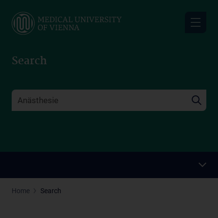
Skip
to
main
content
Search
Home
Search