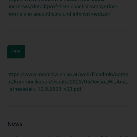
uns/news/detail/prof-dr-michael-hiesmayr-das-
normale-in-anaesthesie-und-intensivmedizin/
PDF
https://www.meduniwien.ac.at/web/fileadmin/conte
nt/kommunikation/events/2023/05/Aviso_Wr_Ana_
_sthesietalk_12.5.2023_v03.pdf
News