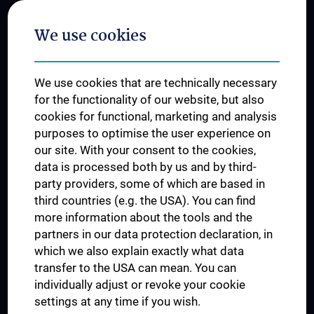
Postgraduate Trainings
We use cookies
Dual Career
Trusted Reseach - Research Security - Foreign Interference
We use cookies that are technically necessary
UNESCO Chair on Bioethics
for the functionality of our website, but also
MUVI
cookies for functional, marketing and analysis
purposes to optimise the user experience on
our site. With your consent to the cookies,
Connect with us
data is processed both by us and by third-
party providers, some of which are based in
third countries (e.g. the USA). You can find
more information about the tools and the
partners in our data protection declaration, in
which we also explain exactly what data
PRESSE
transfer to the USA can mean. You can
JOBS
individually adjust or revoke your cookie
MEDUNI SHOP
settings at any time if you wish.