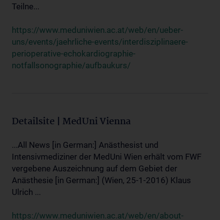
Teilne...
https://www.meduniwien.ac.at/web/en/ueber-
uns/events/jaehrliche-events/interdisziplinaere-
perioperative-echokardiographie-
notfallsonographie/aufbaukurs/
Detailsite | MedUni Vienna
...All News [in German:] Anästhesist und
Intensivmediziner der MedUni Wien erhält vom FWF
vergebene Auszeichnung auf dem Gebiet der
Anästhesie [in German:] (Wien, 25-1-2016) Klaus
Ulrich ...
https://www.meduniwien.ac.at/web/en/about-