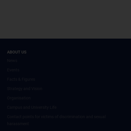
ABOUT US
News
Events
Facts & Figures
Strategy and Vision
Organisation
Campus and University Life
Contact points for victims of discrimination and sexual
harassment