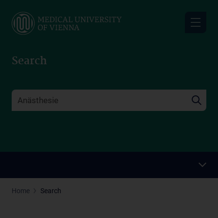
Skip
to
main
content
Search
Home
Search