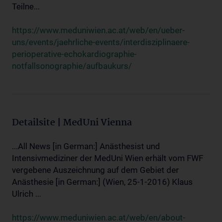
Teilne...
https://www.meduniwien.ac.at/web/en/ueber-
uns/events/jaehrliche-events/interdisziplinaere-
perioperative-echokardiographie-
notfallsonographie/aufbaukurs/
Detailsite | MedUni Vienna
...All News [in German:] Anästhesist und
Intensivmediziner der MedUni Wien erhält vom FWF
vergebene Auszeichnung auf dem Gebiet der
Anästhesie [in German:] (Wien, 25-1-2016) Klaus
Ulrich ...
https://www.meduniwien.ac.at/web/en/about-