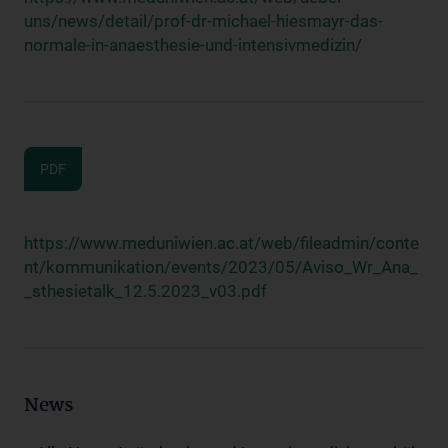
uns/news/detail/prof-dr-michael-hiesmayr-das-
normale-in-anaesthesie-und-intensivmedizin/
PDF
https://www.meduniwien.ac.at/web/fileadmin/conte
nt/kommunikation/events/2023/05/Aviso_Wr_Ana_
_sthesietalk_12.5.2023_v03.pdf
News