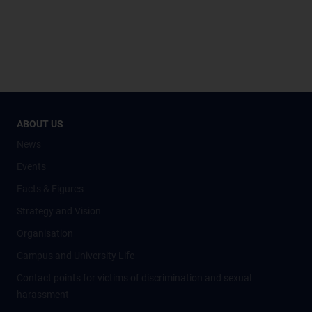
ABOUT US
News
Events
Facts & Figures
Strategy and Vision
Organisation
Campus and University Life
Contact points for victims of discrimination and sexual
harassment