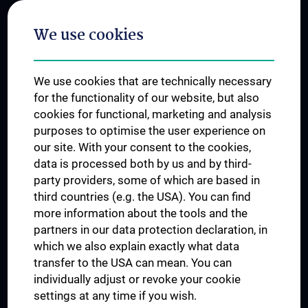
Postgraduate Trainings
We use cookies
Dual Career
Trusted Reseach - Research Security - Foreign Interference
We use cookies that are technically necessary
UNESCO Chair on Bioethics
for the functionality of our website, but also
MUVI
cookies for functional, marketing and analysis
purposes to optimise the user experience on
our site. With your consent to the cookies,
Connect with us
data is processed both by us and by third-
party providers, some of which are based in
third countries (e.g. the USA). You can find
more information about the tools and the
partners in our data protection declaration, in
which we also explain exactly what data
PRESSE
transfer to the USA can mean. You can
JOBS
individually adjust or revoke your cookie
MEDUNI SHOP
settings at any time if you wish.