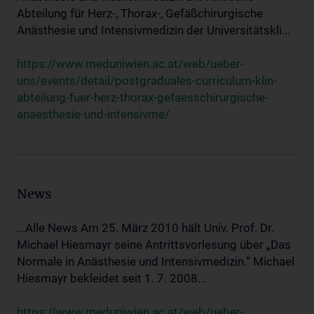
Abteilung für Herz-, Thorax-, Gefäßchirurgische
Anästhesie und Intensivmedizin der Universitätskli...
https://www.meduniwien.ac.at/web/ueber-
uns/events/detail/postgraduales-curriculum-klin-
abteilung-fuer-herz-thorax-gefaesschirurgische-
anaesthesie-und-intensivme/
News
...Alle News Am 25. März 2010 hält Univ. Prof. Dr.
Michael Hiesmayr seine Antrittsvorlesung über „Das
Normale in Anästhesie und Intensivmedizin.“ Michael
Hiesmayr bekleidet seit 1. 7. 2008...
https://www.meduniwien.ac.at/web/ueber-